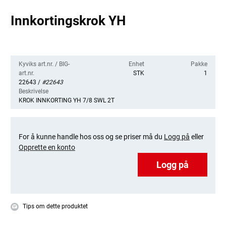
Innkortingskrok YH
Kyviks art.nr. / BIG-
Enhet
Pakke
art.nr.
STK
1
22643 /
#22643
Beskrivelse
KROK INNKORTING YH 7/8 SWL 2T
For å kunne handle hos oss og se priser må du
Logg på
eller
Opprette en konto
Logg på
Tips om dette produktet