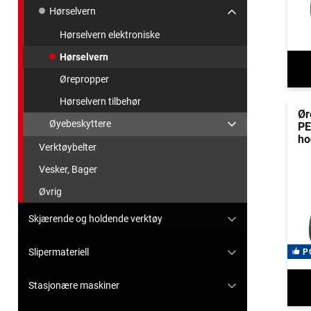
Hørselvern
Hørselvern elektroniske
Hørselvern
Ørepropper
Hørselvern tilbehør
Ør
Øyebeskyttere
PE
ho
Verktøybelter
Vesker, Bager
Øvrig
Skjærende og holdende verktøy
Slipermateriell
P
Stasjonære maskiner