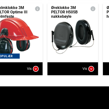
elmklokke 3M
Øreklokke 3M
Ø
LTOR Optime III
PELTOR H505B
P
elmfeste
nakkebøyle
h
OPULÆR
Vis
Vis