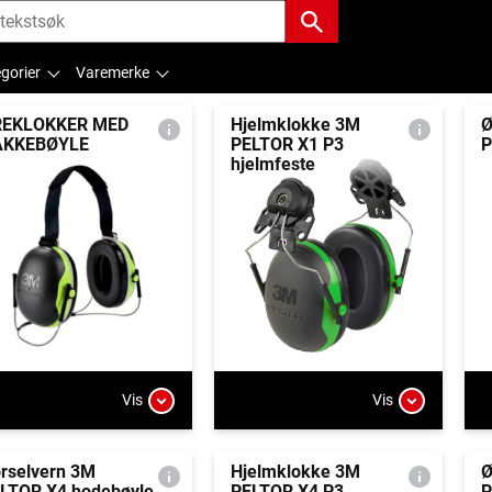
gorier
Varemerke
REKLOKKER MED
Hjelmklokke 3M
Ø
AKKEBØYLE
PELTOR X1 P3
P
hjelmfeste
Vis
Vis
rselvern 3M
Hjelmklokke 3M
Ø
LTOR X4 hodebøyle
PELTOR X4 P3
P