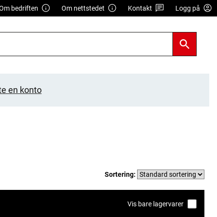
Om bedriften
Om nettstedet
Kontakt
Logg på
te en konto
Sortering:
Vis bare lagervarer