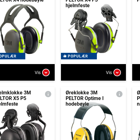
hjelmfeste
OPULÆR
POPULÆR
Vis
Vis
elmklokke 3M
Øreklokke 3M
Ø
LTOR X5 P5
PELTOR Optime I
P
elmfeste
hodebøyle
n