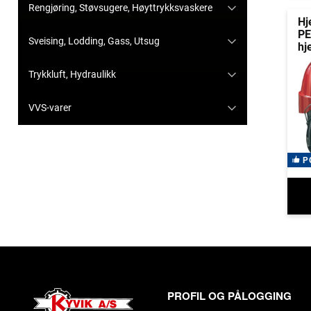
Rengjøring, Støvsugere, Høyttrykksvaskere
Hj
PE
Sveising, Lodding, Gass, Utsug
hj
Trykkluft, Hydraulikk
VVS-varer
P
PROFIL OG PÅLOGGING