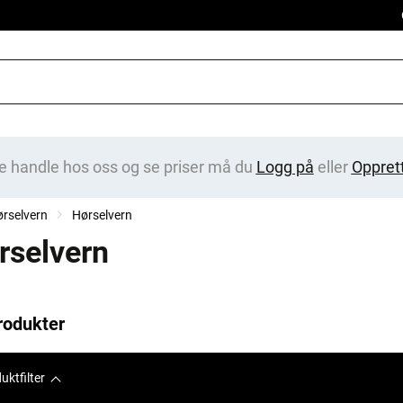
e handle hos oss og se priser må du
Logg på
eller
Oppret
rselvern
Hørselvern
rselvern
rodukter
uktfilter