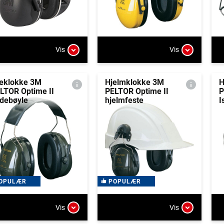
Vis
Vis
eklokke 3M
Hjelmklokke 3M
H
LTOR Optime II
PELTOR Optime II
P
debøyle
hjelmfeste
I
OPULÆR
POPULÆR
Vis
Vis