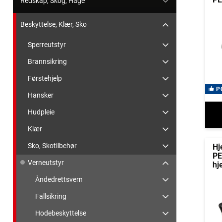
Redskap, Skog, Hage
Beskyttelse, Klær, Sko
Sperreutstyr
Brannsikring
Førstehjelp
P
Hansker
Hudpleie
Klær
Sko, Skotilbehør
Hj
PE
Verneutstyr
hj
Åndedrettsvern
Fallsikring
Hodebeskyttelse