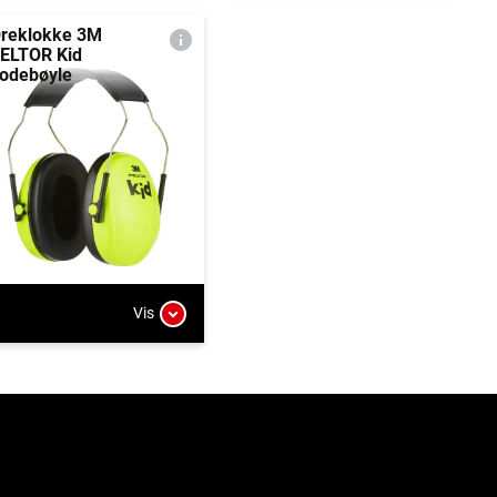
reklokke 3M
ELTOR Kid
odebøyle
Vis