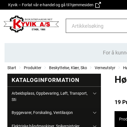
Kyvik – Forlat vår e-handel og gå til hjemmesiden
For å kunn
Start
Produkter
Beskyttelse, Klær, Sko
Verneutstyr
Hø
Hø
KATALOGINFORMATION
Arbeidsplass, Oppbevaring, Løft, Transport,
Sti
19 P
Byggevarer, Forskaling, Ventilasjon
Prod
Elektriske håndmaskiner, Spikerpistoler,