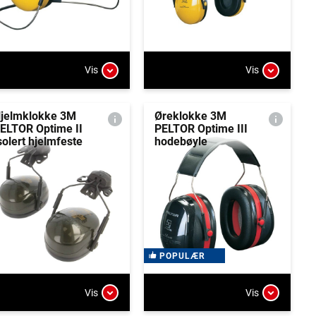
Vis
Vis
jelmklokke 3M
Øreklokke 3M
ELTOR Optime II
PELTOR Optime III
solert hjelmfeste
hodebøyle
POPULÆR
Vis
Vis