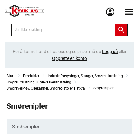
Meny
For å kunne handle hos oss og se priser må du
Logg på
eller
Opprette en konto
Start
Produkter
Industriforsyninger, Slanger, Smøreutrustning
Smøreutrustning, Kjøleveskeutrustning
Smørenipler
Smøreverktøy, Oljekanner, Smørepistoler, Fatkra
Smørenipler
Kategorier
Smørenipler