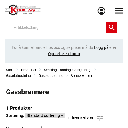
Meny
For å kunne handle hos oss og se priser må du
Logg på
eller
Opprette en konto
Start
Produkter
Sveising, Lodding, Gass, Utsug
Gassbrennere
Gasolutrustning
Gasolutrustning
Gassbrennere
1 Produkter
Sortering:
Filtrer artikler