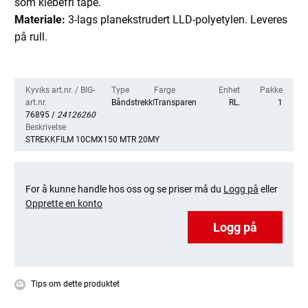
som klebefri tape.
Materiale:
3-lags planekstrudert LLD-polyetylen. Leveres
på rull.
Kyviks art.nr. / BIG-
Type
Farge
Enhet
Pakke
art.nr.
Båndstrekkfilm
Transparent
RL.
1
76895 /
24126260
Beskrivelse
STREKKFILM 10CMX150 MTR 20MY
For å kunne handle hos oss og se priser må du
Logg på
eller
Opprette en konto
Logg på
Tips om dette produktet