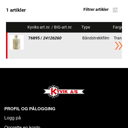
1 artikler
Filtrer artikler
Kyviks art.nr. / BIG-art.nr.
Type
Farge
76895 /
24126260
Båndstrekkfilm
Transpa
PROFIL OG PÅLOGGING
Logg på
Opprette en konto