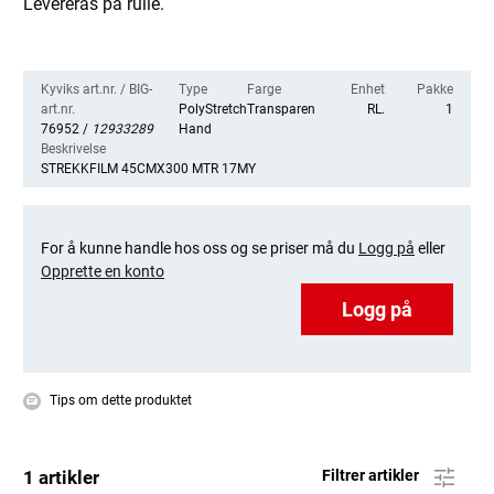
Levereras på rulle.
Kyviks art.nr. / BIG-
Type
Farge
Enhet
Pakke
art.nr.
PolyStretch
Transparent
RL.
1
76952 /
12933289
Hand
Beskrivelse
STREKKFILM 45CMX300 MTR 17MY
For å kunne handle hos oss og se priser må du
Logg på
eller
Opprette en konto
Logg på
Tips om dette produktet
1 artikler
Filtrer artikler