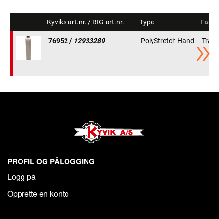
Kyviks art.nr. / BIG-art.nr.
Type
Farg
76952 /
12933289
PolyStretch Hand
Trans
PROFIL OG PÅLOGGING
Logg på
Opprette en konto