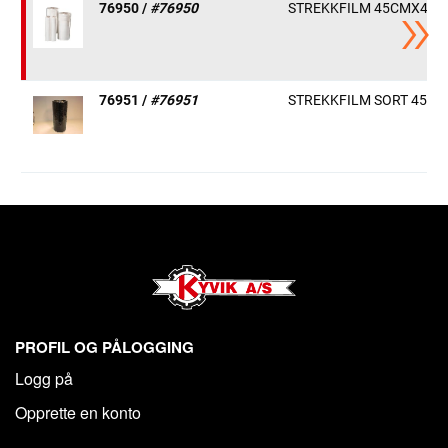
76950 /
#76950
STREKKFILM 45CMX400
76951 /
#76951
STREKKFILM SORT 45C
PROFIL OG PÅLOGGING
Logg på
Opprette en konto