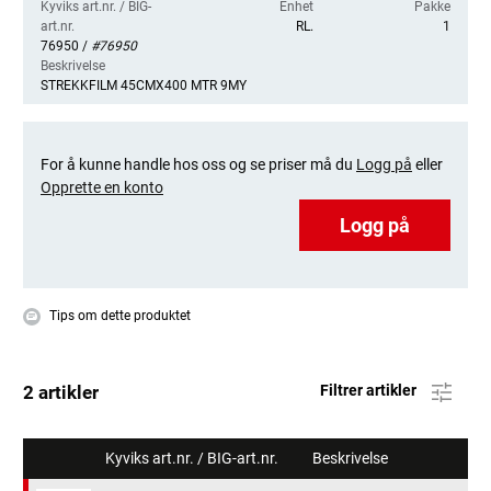
Kyviks art.nr. / BIG-
Enhet
Pakke
art.nr.
RL.
1
76950 /
#76950
Beskrivelse
STREKKFILM 45CMX400 MTR 9MY
For å kunne handle hos oss og se priser må du
Logg på
eller
Opprette en konto
Logg på
Tips om dette produktet
2 artikler
Filtrer artikler
Kyviks art.nr. / BIG-art.nr.
Beskrivelse