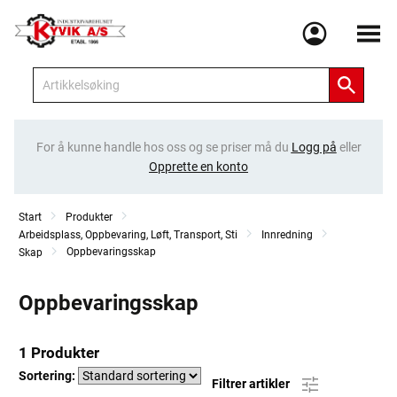
Meny
For å kunne handle hos oss og se priser må du
Logg på
eller
Opprette en konto
Start
Produkter
Arbeidsplass, Oppbevaring, Løft, Transport, Sti
Innredning
Oppbevaringsskap
Skap
Oppbevaringsskap
1 Produkter
Sortering:
Filtrer artikler