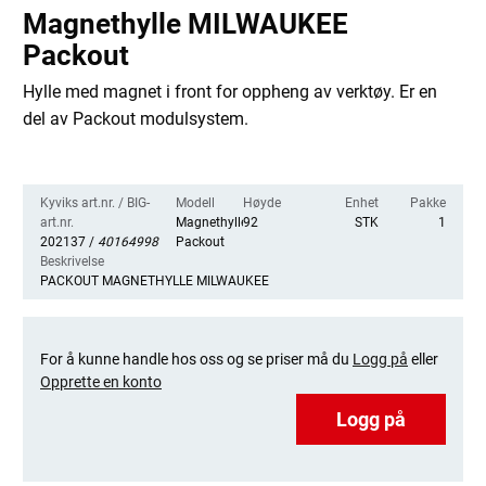
Magnethylle MILWAUKEE
Packout
Hylle med magnet i front for oppheng av verktøy. Er en
del av Packout modulsystem.
Kyviks art.nr. / BIG-
Modell
Høyde
Enhet
Pakke
art.nr.
Magnethylle
92
STK
1
202137 /
40164998
Packout
Beskrivelse
PACKOUT MAGNETHYLLE MILWAUKEE
For å kunne handle hos oss og se priser må du
Logg på
eller
Opprette en konto
Logg på