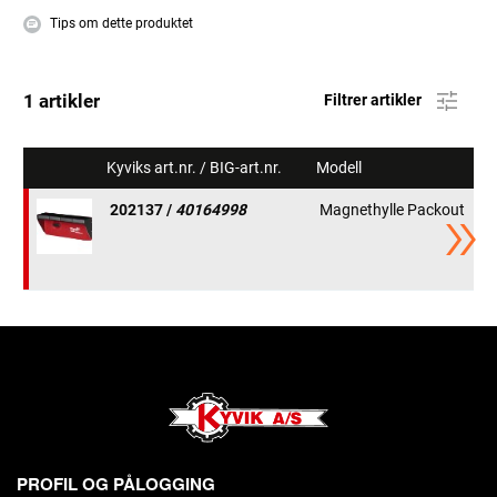
Tips om dette produktet
1 artikler
Filtrer artikler
Kyviks art.nr. / BIG-art.nr.
Modell
H
202137 /
40164998
Magnethylle Packout
9
PROFIL OG PÅLOGGING