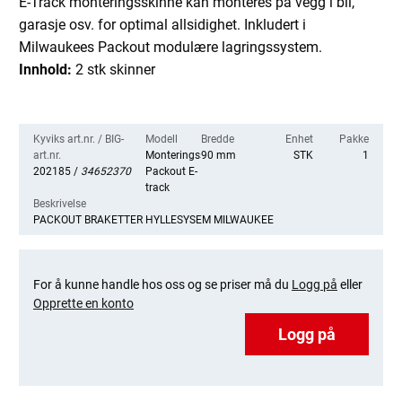
E-Track monteringsskinne kan monteres på vegg i bil,
garasje osv. for optimal allsidighet. Inkludert i
Milwaukees Packout modulære lagringssystem.
Innhold:
2 stk skinner
Kyviks art.nr. / BIG-
Modell
Bredde
Enhet
Pakke
art.nr.
Monteringsskinne
90 mm
STK
1
202185 /
34652370
Packout E-
track
Beskrivelse
PACKOUT BRAKETTER HYLLESYSEM MILWAUKEE
For å kunne handle hos oss og se priser må du
Logg på
eller
Opprette en konto
Logg på