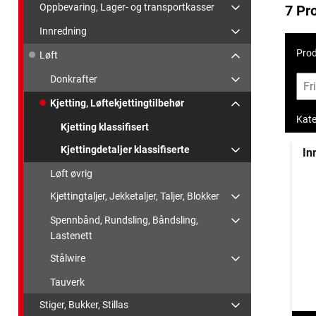
Oppbevaring, Lager- og transportkasser
7 Pr
Innredning
Prod
Løft
Donkrafter
Kjetting, Løftekjettingtilbehør
Kate
Kjetting klassifisert
Kjettingdetaljer klassifiserte
In
Løft øvrig
Kjettingtaljer, Jekketaljer, Taljer, Blokker
Spennbånd, Rundsling, Båndsling,
Lastenett
Stålwire
Tauverk
Stiger, Bukker, Stillas