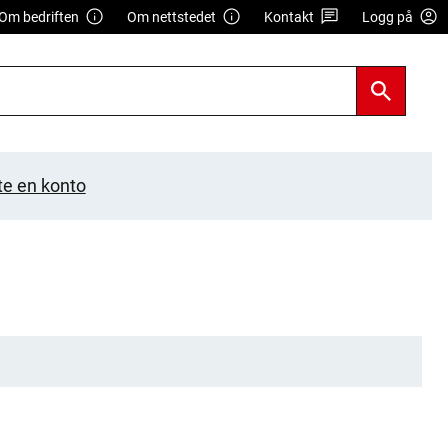
Om bedriften
Om nettstedet
Kontakt
Logg på
te en konto