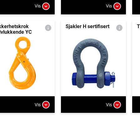
Vis
Vis
kkerhetskrok
Sjakler H sertifisert
T
lvlukkende YC
Vis
Vis