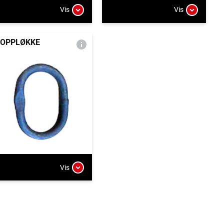
Vis
Vis
OPPLØKKE
Vis