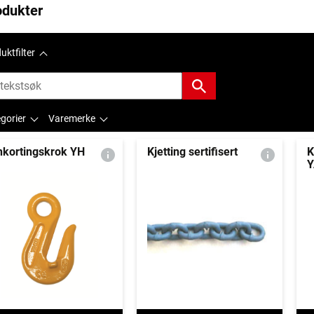
odukter
uktfilter
gorier
Varemerke
nkortingskrok YH
Kjetting sertifisert
K
Y