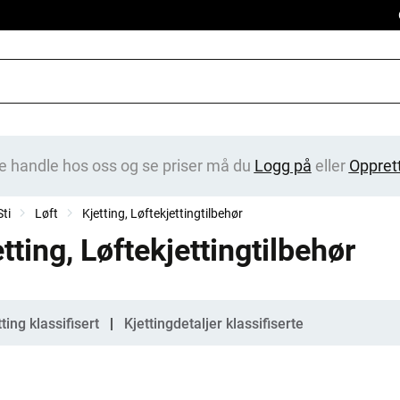
e handle hos oss og se priser må du
Logg på
eller
Oppret
ti
Løft
Kjetting, Løftekjettingtilbehør
tting, Løftekjettingtilbehør
gorier
tting klassifisert
Kjettingdetaljer klassifiserte