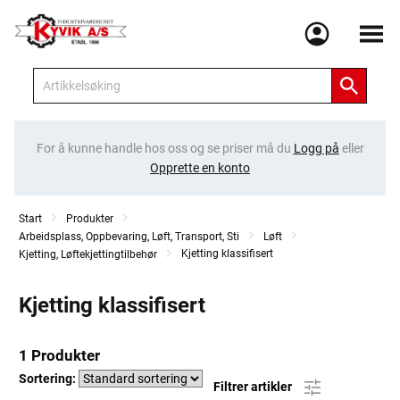
Meny
For å kunne handle hos oss og se priser må du
Logg på
eller
Opprette en konto
Start
Produkter
Arbeidsplass, Oppbevaring, Løft, Transport, Sti
Løft
Kjetting klassifisert
Kjetting, Løftekjettingtilbehør
Kjetting klassifisert
1 Produkter
Sortering:
Filtrer artikler