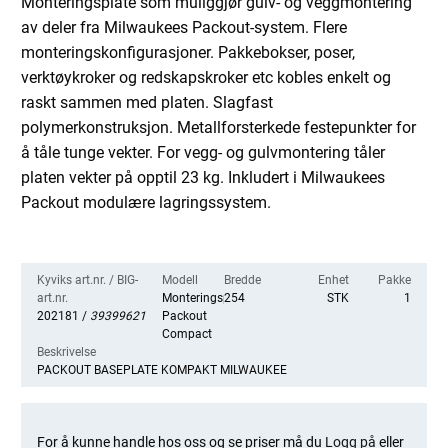
Monteringsplate som muliggjør gulv- og veggmontering
av deler fra Milwaukees Packout-system. Flere
monteringskonfigurasjoner. Pakkebokser, poser,
verktøykroker og redskapskroker etc kobles enkelt og
raskt sammen med platen. Slagfast
polymerkonstruksjon. Metallforsterkede festepunkter for
å tåle tunge vekter. For vegg- og gulvmontering tåler
platen vekter på opptil 23 kg. Inkludert i Milwaukees
Packout modulære lagringssystem.
Kyviks art.nr. / BIG-
Modell
Bredde
Enhet
Pakke
art.nr.
Monteringsplatta
254
STK
1
202181 /
39399621
Packout
Compact
Beskrivelse
PACKOUT BASEPLATE KOMPAKT MILWAUKEE
For å kunne handle hos oss og se priser må du
Logg på
eller