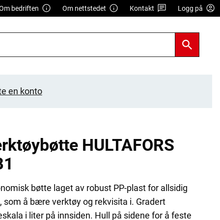
Om bedriften
Om nettstedet
Kontakt
Logg på
te en konto
erktøybøtte HULTAFORS
B1
nomisk bøtte laget av robust PP-plast for allsidig
, som å bære verktøy og rekvisita i. Gradert
skala i liter på innsiden. Hull på sidene for å feste