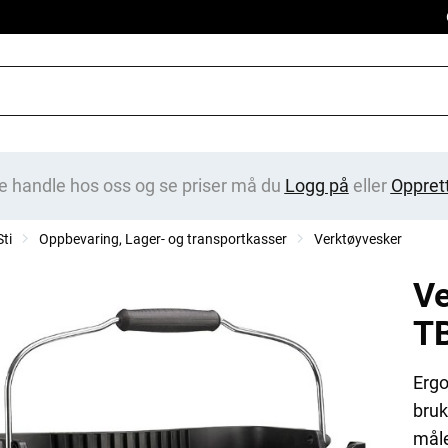
e handle hos oss og se priser må du
Logg på
eller
Oppret
ti
Oppbevaring, Lager- og transportkasser
Verktøyvesker
V
T
Ergo
bruk
måle