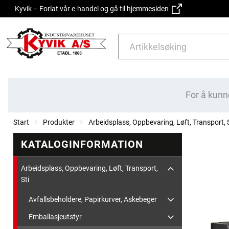
Kyvik – Forlat vår e-handel og gå til hjemmesiden
For å kunn
Start
Produkter
Arbeidsplass, Oppbevaring, Løft, Transport, S
KATALOGINFORMATION
Arbeidsplass, Oppbevaring, Løft, Transport,
Sti
Avfallsbeholdere, Papirkurver, Askebeger
Emballasjeutstyr