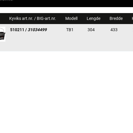
Kyviks art.nr. / BIG-art.nr.
Modell
Lengde
Bredde
510211 /
31034499
TB1
304
433