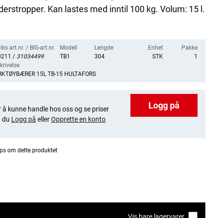
derstropper. Kan lastes med inntil 100 kg. Volum: 15 l.
ks art.nr. / BIG-art.nr.
Modell
Lengde
Enhet
Pakke
0211 /
31034499
TB1
304
STK
1
krivelse
RKTØYBÆRER 15L TB-15 HULTAFORS
Logg på
 å kunne handle hos oss og se priser
 du
Logg på
eller
Opprette en konto
ps om dette produktet
Vis bare lagervarer