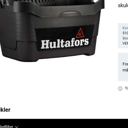
skul
Kyvi
51
Bes
VE
For
må
Ti
ikler
kelfilter