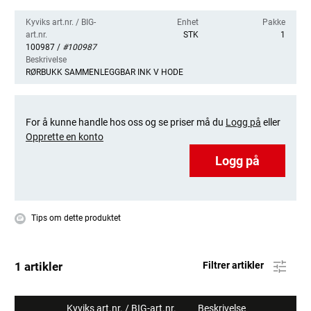
Kyviks art.nr. / BIG-
Enhet
Pakke
art.nr.
STK
1
100987 /
#100987
Beskrivelse
RØRBUKK SAMMENLEGGBAR INK V HODE
For å kunne handle hos oss og se priser må du
Logg på
eller
Opprette en konto
Logg på
Tips om dette produktet
1 artikler
Filtrer artikler
Kyviks art.nr. / BIG-art.nr.
Beskrivelse