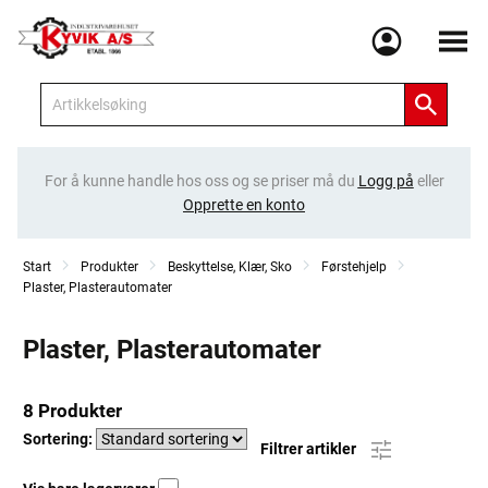
Meny
For å kunne handle hos oss og se priser må du
Logg på
eller
Opprette en konto
Start
Produkter
Beskyttelse, Klær, Sko
Førstehjelp
Plaster, Plasterautomater
Plaster, Plasterautomater
8 Produkter
Sortering:
Filtrer artikler