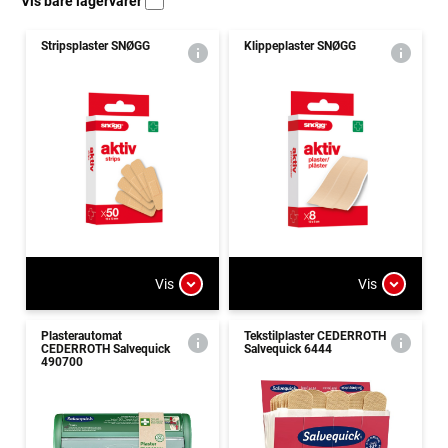
Vis bare lagervarer
Stripsplaster SNØGG
Klippeplaster SNØGG
Vis
Vis
Plasterautomat
Tekstilplaster CEDERROTH
CEDERROTH Salvequick
Salvequick 6444
490700