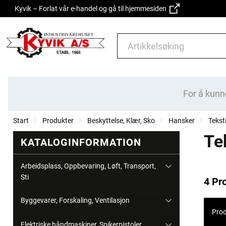
Kyvik – Forlat vår e-handel og gå til hjemmesiden
For å kunn
Start
Produkter
Beskyttelse, Klær, Sko
Hansker
Tekst
Te
KATALOGINFORMATION
Arbeidsplass, Oppbevaring, Løft, Transport,
Sti
4 Pr
Byggevarer, Forskaling, Ventilasjon
Prod
Elektriske håndmaskiner, Spikerpistoler,