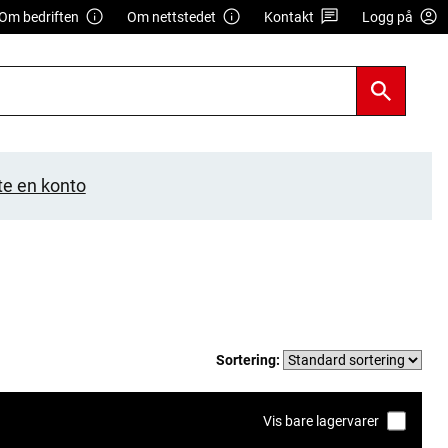
Om bedriften
Om nettstedet
Kontakt
Logg på
te en konto
Sortering:
Vis bare lagervarer