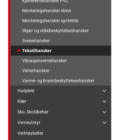
Kjemivernehansker PVC
Monteringshansker skinn
Monteringshansker syntetisk
Skjær og stikkbeskyttelseshansker
Sveisehansker
Tekstilhansker
Vibrasjonvernehansker
Vinterhansker
Varme- og brannbeskyttelseshansker
Hudpleie
Klær
Sko, Skotilbehør
Verneutstyr
Verktøybelter