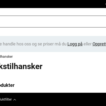
e handle hos oss og se priser må du
Logg på
eller
Oppret
ilhansker
kstilhansker
odukter
uktfilter