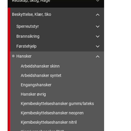
Redskap, Skog, Hage
Beskyttelse, Klær, Sko
Sperreutstyr
Brannsikring
Førstehjelp
Hansker
Arbeidshansker skinn
Arbeidshansker syntet
Engangshansker
Hansker øvrig
Kjemibeskyttelseshansker gummi/lateks
Kjemibeskyttelseshansker neopren
Kjemibeskyttelseshansker nitril