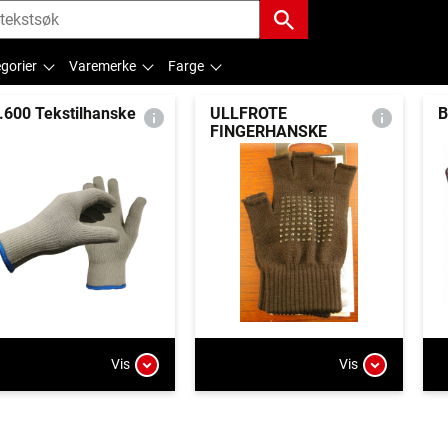
gorier
Varemerke
Farge
.600 Tekstilhanske
ULLFROTE
FINGERHANSKE
Vis
Vis