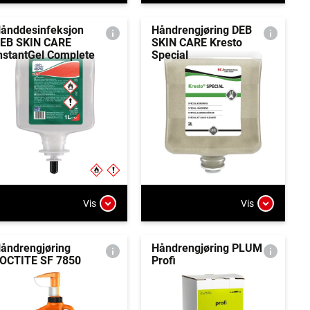
ånddesinfeksjon
Håndrengjøring DEB
EB SKIN CARE
SKIN CARE Kresto
nstantGel Complete
Special
Vis
Vis
åndrengjøring
Håndrengjøring PLUM
OCTITE SF 7850
Profi