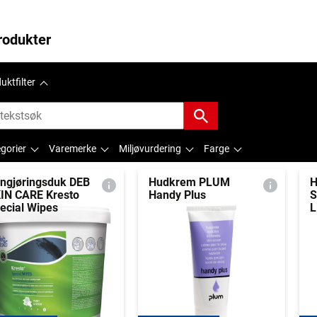
rodukter
uktfilter
gorier
Varemerke
Miljøvurdering
Farge
ngjøringsduk DEB
Hudkrem PLUM
H
IN CARE Kresto
Handy Plus
S
ecial Wipes
L