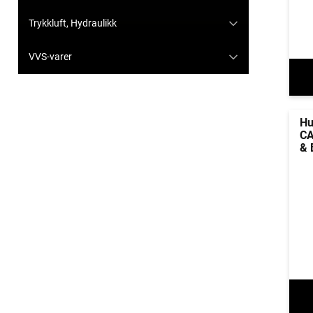
Trykkluft, Hydraulikk
VVS-varer
Hu
CA
& 