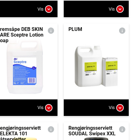
Vis
Vis
remsåpe DEB SKIN
PLUM
ARE Sceptre Lotion
oap
Vis
Vis
engjøringsserviett
Rengjøringsserviett
ELEKTA 101
SOUDAL Swipex XXL
åtservietter