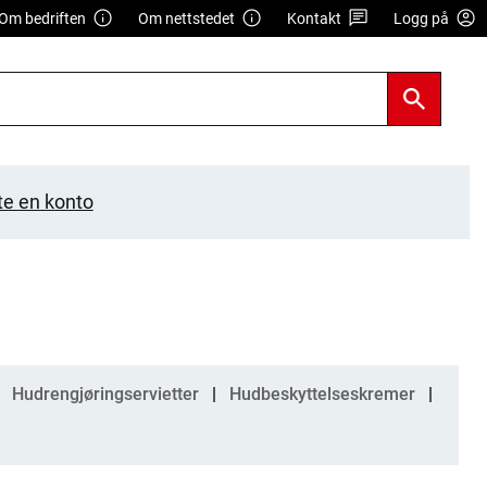
Om bedriften
Om nettstedet
Kontakt
Logg på
te en konto
Hudrengjøringservietter
Hudbeskyttelseskremer