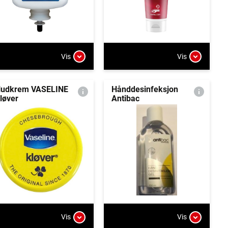
Vis
Vis
udkrem VASELINE
Hånddesinfeksjon
løver
Antibac
Vis
Vis