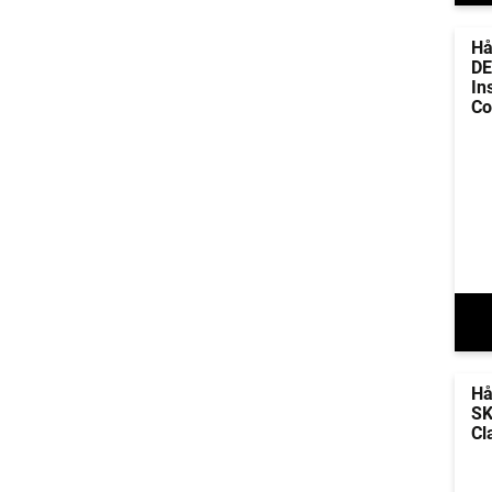
Hå
DE
In
Co
Hå
SK
Cl