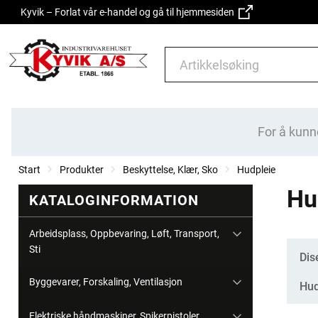
Kyvik – Forlat vår e-handel og gå til hjemmesiden
For å kunn
Start
Produkter
Beskyttelse, Klær, Sko
Hudpleie
Hu
KATALOGINFORMATION
Arbeidsplass, Oppbevaring, Løft, Transport,
Sti
Kate
Dis
Byggevarer, Forskaling, Ventilasjon
Hud
Elektriske håndmaskiner, Spikerpistoler,