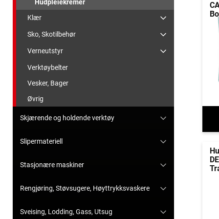
Hudpleiekremer
CA
Bo
Klær
Sko, Skotilbehør
Verneutstyr
Verktøybelter
Vesker, Bager
Øvrig
Skjærende og holdende verktøy
Slipermateriell
Hu
DE
Stasjonære maskiner
Tr
Rengjøring, Støvsugere, Høyttrykksvaskere
Sveising, Lodding, Gass, Utsug