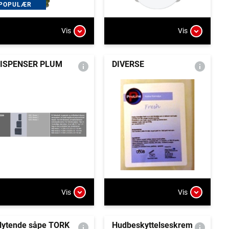
POPULÆR
Vis
Vis
ISPENSER PLUM
DIVERSE
Vis
Vis
lytende såpe TORK
Hudbeskyttelseskrem