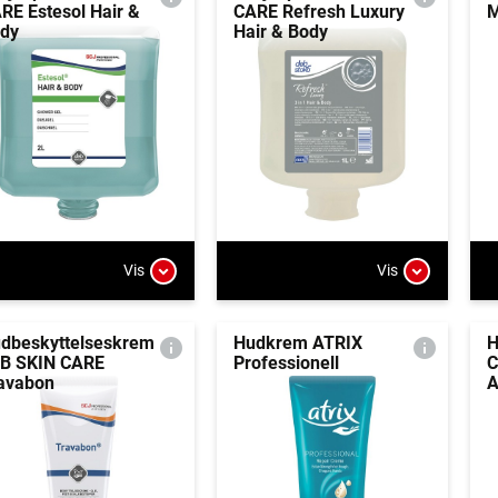
RE Estesol Hair &
CARE Refresh Luxury
M
dy
Hair & Body
Vis
Vis
dbeskyttelseskrem
Hudkrem ATRIX
H
B SKIN CARE
Professionell
C
avabon
A