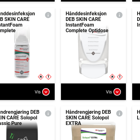
nddesinfeksjon
Hånddesinfeksjon
H
B SKIN CARE
DEB SKIN CARE
D
stantFoam
InstantFoam
I
mplete
Complete Optidose
Vis
Vis
ndrengjøring DEB
Håndrengjøring DEB
H
IN CARE Solopol
SKIN CARE Solopol
L
assic Pure
EXTRA