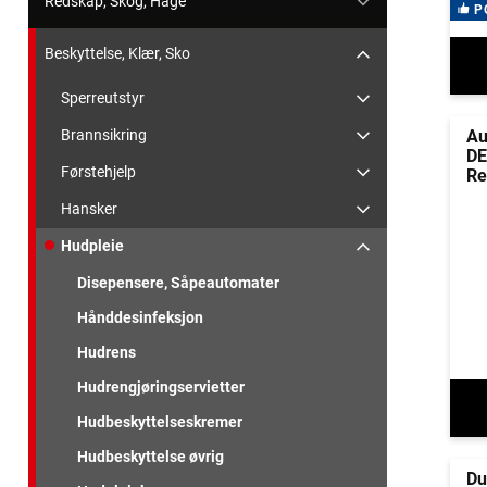
Redskap, Skog, Hage
P
Beskyttelse, Klær, Sko
Sperreutstyr
Au
Brannsikring
DE
Førstehjelp
Re
Hansker
Hudpleie
Disepensere, Såpeautomater
Hånddesinfeksjon
Hudrens
Hudrengjøringservietter
Hudbeskyttelseskremer
Hudbeskyttelse øvrig
Du