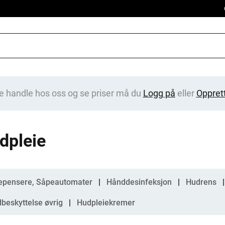
e handle hos oss og se priser må du
Logg på
eller
Oppret
dpleie
gorier
epensere, Såpeautomater
Hånddesinfeksjon
Hudrens
beskyttelse øvrig
Hudpleiekremer