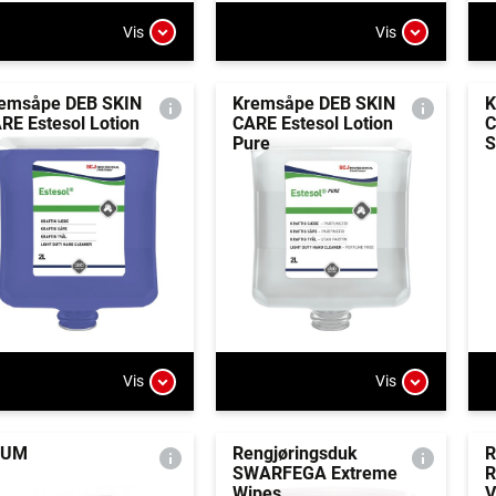
Vis
Vis
emsåpe DEB SKIN
Kremsåpe DEB SKIN
K
RE Estesol Lotion
CARE Estesol Lotion
C
Pure
S
Vis
Vis
LUM
Rengjøringsduk
R
SWARFEGA Extreme
R
Wipes
V