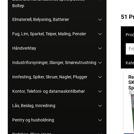
Boltep
51 P
Elmateriell, Belysning, Batterier
Fug, Lim, Sparkel, Teiper, Maling, Pensler
Prod
Håndverktøy
Industriforsyninger, Slanger, Smøreutrustning
Kate
Re
Innfesting, Spiker, Skruer, Nagler, Plugger
SK
Sp
Kontor, Telefoni- og datamaskintilbehør
Lås, Beslag, Innredning
Pentry og husholdning