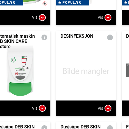
OPULÆR
POPULÆR
Vis
Vis
tomatisk maskin
DESINFEKSJON
D
B SKIN CARE
store
Vis
Vis
sjsåpe DEB SKIN
Dusjsåpe DEB SKIN
F