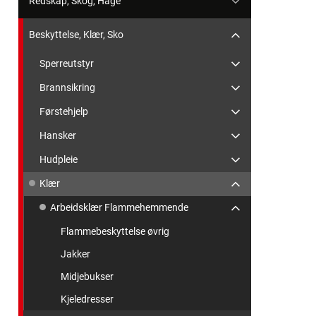
Redskap, Skog, Hage
Beskyttelse, Klær, Sko
Sperreutstyr
Brannsikring
Førstehjelp
Hansker
Hudpleie
Klær
Arbeidsklær Flammehemmende
Flammebeskyttelse øvrig
Jakker
Midjebukser
Kjeledresser