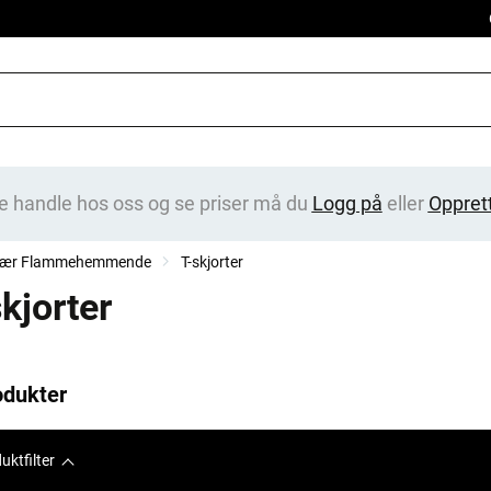
e handle hos oss og se priser må du
Logg på
eller
Oppret
klær Flammehemmende
T-skjorter
kjorter
odukter
uktfilter