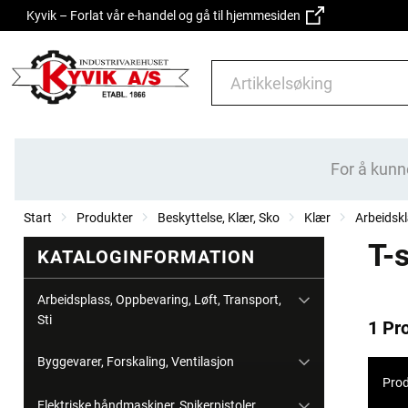
Kyvik – Forlat vår e-handel og gå til hjemmesiden
For å kunn
Start
Produkter
Beskyttelse, Klær, Sko
Klær
Arbeids
T-s
KATALOGINFORMATION
Arbeidsplass, Oppbevaring, Løft, Transport,
Sti
1 Pr
Byggevarer, Forskaling, Ventilasjon
Prod
Elektriske håndmaskiner, Spikerpistoler,