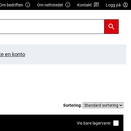
Om bedriften
Om nettstedet
Kontakt
Logg på
te en konto
Sortering:
Vis bare lagervarer