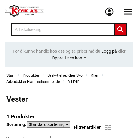
Meny
For å kunne handle hos oss og se priser må du
Logg på
eller
Opprette en konto
Start
Produkter
Beskyttelse, Klær, Sko
Klær
Vester
Arbeidsklær Flammehemmende
Vester
1 Produkter
Sortering:
Filtrer artikler