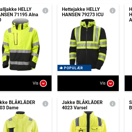
alljakke HELLY
Hettejakke HELLY
H
NSEN 71195 Alna
HANSEN 79273 ICU
H
0
A
POPULÆR
Vis
Vis
kke BLÅKLÄDER
Jakke BLÅKLÄDER
S
03 Dame
4023 Varsel
B