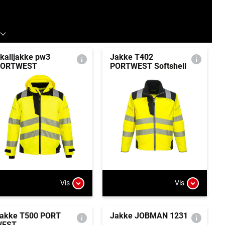
kalljakke pw3
Jakke T402
PORTWEST
PORTWEST Softshell
Vis
Vis
akke T500 PORT
Jakke JOBMAN 1231
WEST