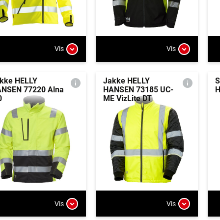
Vis
Vis
kke HELLY
Jakke HELLY
S
NSEN 77220 Alna
HANSEN 73185 UC-
H
0
ME VizLite DT
Vis
Vis