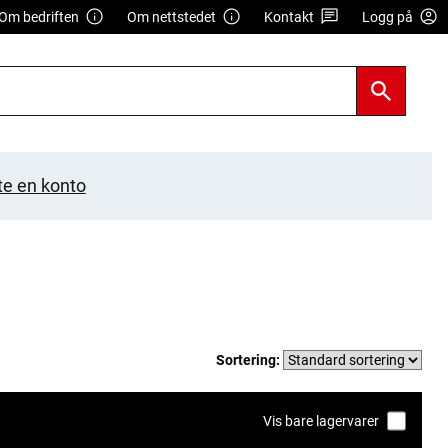
Om bedriften
Om nettstedet
Kontakt
Logg på
te en konto
Sortering:
Vis bare lagervarer