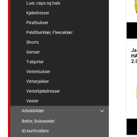
Luer, caps og hals
Kjeledresser
Piratbukser
Pelsfiberklær, Fleeceklær
Shorts
Ja
Genser
HA
2.
T-skjorter
Vinterbukser
Vinterjakker
Vinterkjeledresser
Vester
Arbeidsklær
Belter, Bukseseler
ID-kortholdere