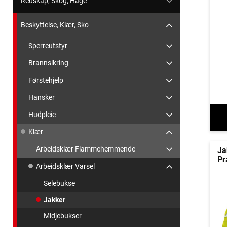
Redskap, Skog, Hage
Beskyttelse, Klær, Sko
Sperreutstyr
Brannsikring
Førstehjelp
Hansker
Hudpleie
Klær
Arbeidsklær Flammehemmende
Ja
Pr
Arbeidsklær Varsel
Selebukse
Jakker
Midjebukser