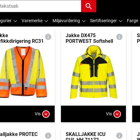
gorier
Varemerke
Miljøvurdering
Sertifiseringer
Farge
kke
Jakke DX475
S
afikkdirigering RC31
PORTWEST Softshell
Vis
Vis
alljakke PROTEC
SKALLJAKKE ICU
J
GUL HH 71172