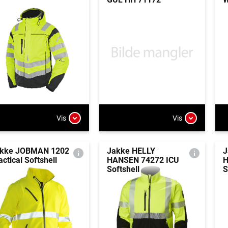
Vis
Vis
kke JOBMAN 1202
Jakke HELLY
J
actical Softshell
HANSEN 74272 ICU
H
Softshell
S