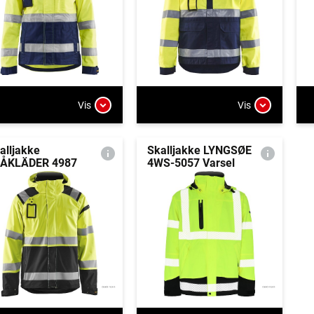
Vis
Vis
alljakke
Skalljakke LYNGSØE
ÅKLÄDER 4987
4WS-5057 Varsel