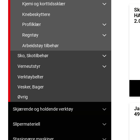
Kjemi og korttidssklær
Sk
Knebeskyttere
HA
2.
Profilklær
Regntøy
Arbeidstøy tilbehør
Sko, Skotilbehør
Verneutstyr
Verktøybelter
Vesker, Bager
Øvrig
Ja
Skjærende og holdende verktøy
49
Slipermateriell
Stasjonære maskiner