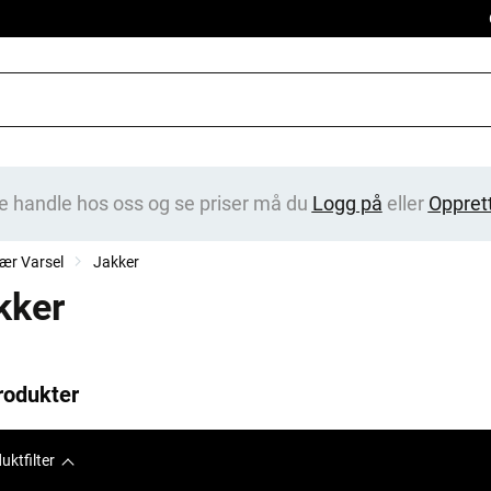
e handle hos oss og se priser må du
Logg på
eller
Oppret
ær Varsel
Jakker
kker
rodukter
uktfilter