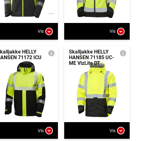
Vis
Vis
kalljakke HELLY
Skalljakke HELLY
ANSEN 71172 ICU
HANSEN 71185 UC-
ME VizLite DT
Vis
Vis