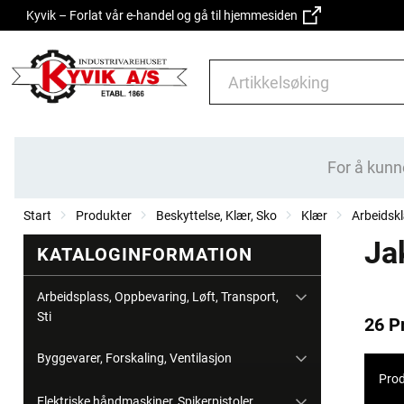
Kyvik – Forlat vår e-handel og gå til hjemmesiden
For å kunn
Start
Produkter
Beskyttelse, Klær, Sko
Klær
Arbeidskl
Ja
KATALOGINFORMATION
Arbeidsplass, Oppbevaring, Løft, Transport,
Sti
26 P
Byggevarer, Forskaling, Ventilasjon
Prod
Elektriske håndmaskiner, Spikerpistoler,