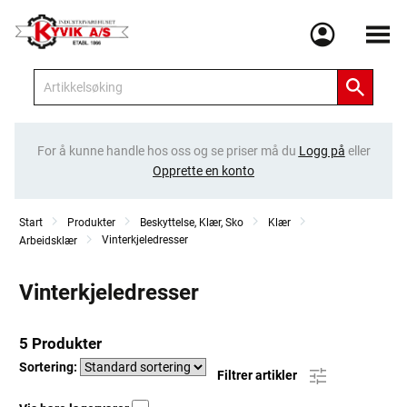
Meny
For å kunne handle hos oss og se priser må du
Logg på
eller
Opprette en konto
Start
Produkter
Beskyttelse, Klær, Sko
Klær
Vinterkjeledresser
Arbeidsklær
Vinterkjeledresser
5 Produkter
Sortering:
Filtrer artikler