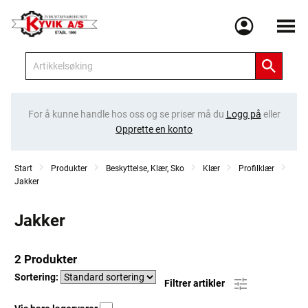
Meny
For å kunne handle hos oss og se priser må du
Logg på
eller
Opprette en konto
Start
Produkter
Beskyttelse, Klær, Sko
Klær
Profilklær
Jakker
Jakker
2 Produkter
Sortering:
Filtrer artikler