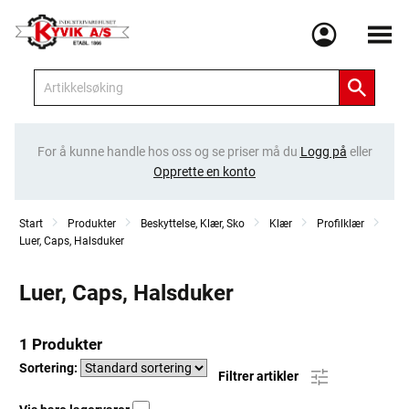
Meny
For å kunne handle hos oss og se priser må du
Logg på
eller
Opprette en konto
Start
Produkter
Beskyttelse, Klær, Sko
Klær
Profilklær
Luer, Caps, Halsduker
Luer, Caps, Halsduker
1 Produkter
Sortering:
Filtrer artikler