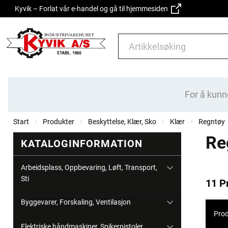
Kyvik – Forlat vår e-handel og gå til hjemmesiden
For å kunn
Start
Produkter
Beskyttelse, Klær, Sko
Klær
Regntøy
Re
KATALOGINFORMATION
Arbeidsplass, Oppbevaring, Løft, Transport,
Sti
11 P
Byggevarer, Forskaling, Ventilasjon
Prod
Elektriske håndmaskiner, Spikerpistoler,