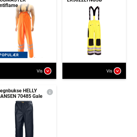
ntiflame
POPULÆR
Vis
Vis
egnbukse HELLY
ANSEN 70485 Gale