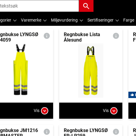
gorier
Varemerke
Miljøvurdering
Sertifiseringer
Farge
gnbukse LYNGSØ
Regnbukse Lista
R
4059
Ålesund
F
Vis
Vis
gnbukse JM1216
Regnbukse LYNGSØ
R
OBMASTER
FR-LR259