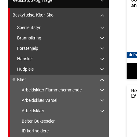
Redskap, Skog, Hage
an
Beskyttelse, Klær, Sko
Sperreutstyr
Brannsikring
Førstehjelp
P
Hansker
Hudpleie
Klær
Arbeidsklær Flammehemmende
Re
L
Arbeidsklær Varsel
Arbeidsklær
Belter, Bukseseler
ID-kortholdere