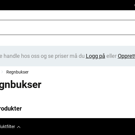
e handle hos oss og se priser må du
Logg på
eller
Oppret
Regnbukser
gnbukser
rodukter
uktfilter