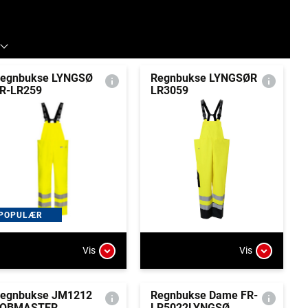
egnbukse LYNGSØ
Regnbukse LYNGSØR
R-LR259
LR3059
POPULÆR
Vis
Vis
egnbukse JM1212
Regnbukse Dame FR-
JOBMASTER
LR5022LYNGSØ