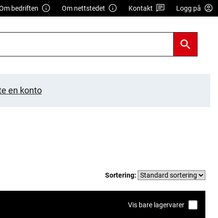
Om bedriften
Om nettstedet
Kontakt
Logg på
te en konto
Sortering:
Vis bare lagervarer