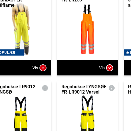
tiflame
a
OPULÆR
Vis
Vis
gnbukse LR9012
Regnbukse LYNGSØE
R
YNGSØ
FR-LR9012 Varsel
H