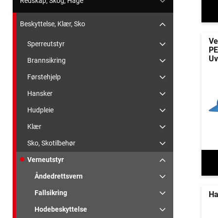
Redskap, Skog, Hage
Beskyttelse, Klær, Sko
Ve
Sperreutstyr
PE
Uv
Brannsikring
Førstehjelp
Hansker
Hudpleie
Klær
Sko, Skotilbehør
Verneutstyr
Åndedrettsvern
Fallsikring
Ha
Hodebeskyttelse