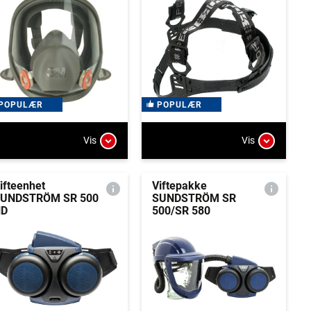
POPULÆR
POPULÆR
Vis
Vis
ifteenhet
Viftepakke
UNDSTRÖM SR 500
SUNDSTRÖM SR
HD
500/SR 580