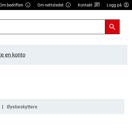
Om bedriften
Om nettstedet
Kontakt
Logg på
te en konto
Øyebeskyttere