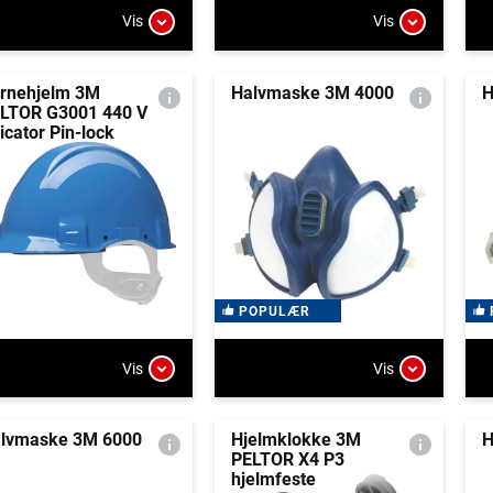
Vis
Vis
rnehjelm 3M
Halvmaske 3M 4000
H
LTOR G3001 440 V
icator Pin-lock
POPULÆR
Vis
Vis
lvmaske 3M 6000
Hjelmklokke 3M
H
PELTOR X4 P3
hjelmfeste