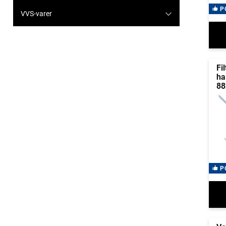
P
VVS-varer
Fi
ha
88
P