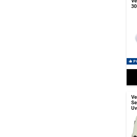
Ve
30
P
Ve
Se
Uv