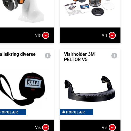
Vis
Vis
allsikring diverse
Visirholder 3M
PELTOR V5
POPULÆR
POPULÆR
Vis
Vis