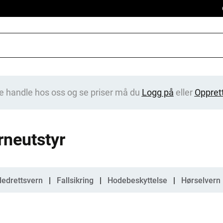
e handle hos oss og se priser må du
Logg på
eller
Oppret
rneutstyr
gorier
edrettsvern
Fallsikring
Hodebeskyttelse
Hørselvern