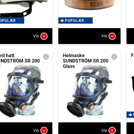
OPULÆR
POPULÆR
Vis
Vis
rd hatt
Helmaske
F
NDSTRÖM SR 200
SUNDSTRÖM SR 200
C
Glass
Vis
Vis