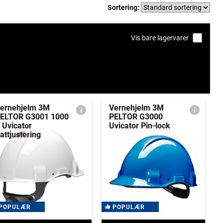
Sortering:
Vis bare lagervarer
ernehjelm 3M
Vernehjelm 3M
ELTOR G3001 1000
PELTOR G3000
 Uvicator
Uvicator Pin-lock
attjustering
POPULÆR
POPULÆR