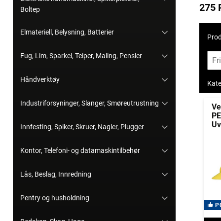
275 
Boltep
Elmateriell, Belysning, Batterier
Prod
Fug, Lim, Sparkel, Teiper, Maling, Pensler
Håndverktøy
Kate
Industriforsyninger, Slanger, Smøreutrustning
Ve
PE
Uv
Innfesting, Spiker, Skruer, Nagler, Plugger
Kontor, Telefoni- og datamaskintilbehør
Lås, Beslag, Innredning
Pentry og husholdning
P