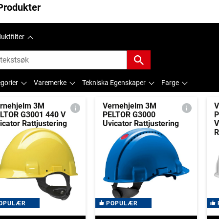
Produkter
uktfilter
gorier
Varemerke
Tekniska Egenskaper
Farge
rnehjelm 3M
Vernehjelm 3M
V
LTOR G3001 440 V
PELTOR G3000
P
icator Rattjustering
Uvicator Rattjustering
V
R
OPULÆR
POPULÆR