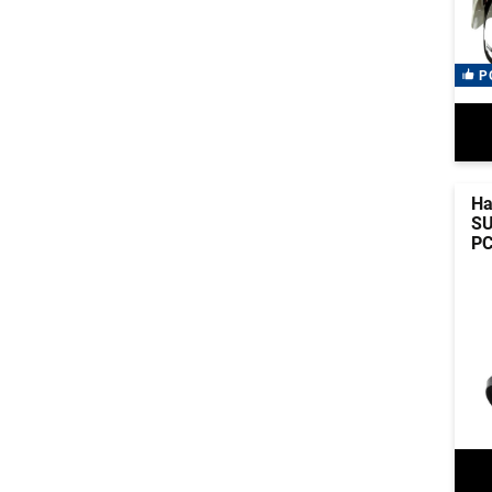
P
Ha
SU
P