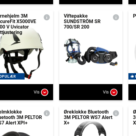
rnehjelm 3M
Viftepakke
P
cureFit X5000VE
SUNDSTRÖM SR
00 V Uvicator
700/SR 200
ttjustering
OPULÆR
Vis
Vis
elmklokke
Øreklokke Bluetooth
Ø
uetooth 3M PELTOR
3M PELTOR WS7 Alert
3
7 Alert XPI+
X+
X