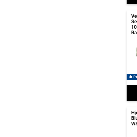
Ve
Se
10
Ra
P
Hj
Bl
WS