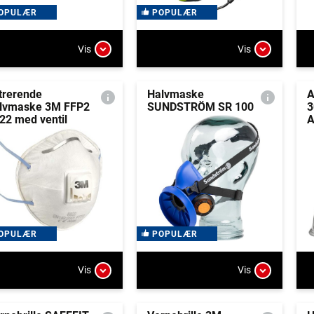
OPULÆR
POPULÆR
Vis
Vis
ltrerende
Halvmaske
A
lvmaske 3M FFP2
SUNDSTRÖM SR 100
3
22 med ventil
A
OPULÆR
POPULÆR
Vis
Vis