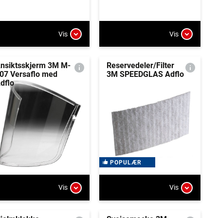
Vis
Vis
nsiktsskjerm 3M M-
Reservedeler/Filter
07 Versaflo med
3M SPEEDGLAS Adflo
dflo
POPULÆR
Vis
Vis