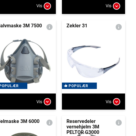
Vis
Vis
alvmaske 3M 7500
Zekler 31
POPULÆR
POPULÆR
Vis
Vis
elmaske 3M 6000
Reservedeler
vernehjelm 3M
PELTOR G3000