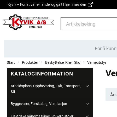
Kyvik – Forlat vår e-handel og gå til hjemmesiden
For å kunn
Start
Produkter
Beskyttelse, Klær, Sko
Verneutstyr
Ve
KATALOGINFORMATION
Arbeidsplass, Oppbevaring, Løft, Transport,
Sti
Kate
Ånd
Byggevarer, Forskaling, Ventilasjon
Elektriske håndmaskiner, Spikerpistoler,