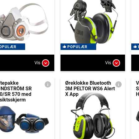
OPULÆR
POPULÆR
Vis
Vis
ftepakke
Øreklokke Bluetooth
V
UNDSTRÖM SR
3M PELTOR WS6 Alert
S
0/SR 570 med
X App
siktsskjerm