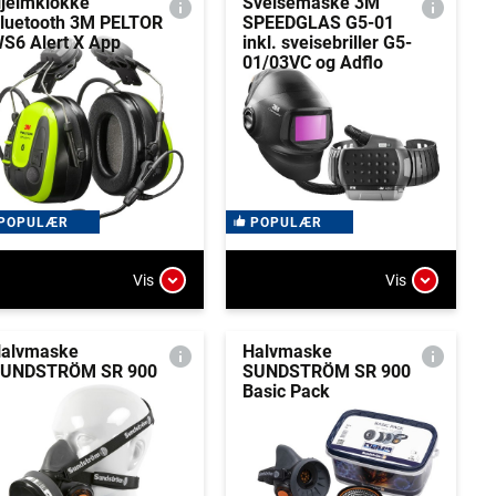
jelmklokke
Sveisemaske 3M
luetooth 3M PELTOR
SPEEDGLAS G5-01
S6 Alert X App
inkl. sveisebriller G5-
01/03VC og Adflo
POPULÆR
POPULÆR
Vis
Vis
alvmaske
Halvmaske
UNDSTRÖM SR 900
SUNDSTRÖM SR 900
Basic Pack