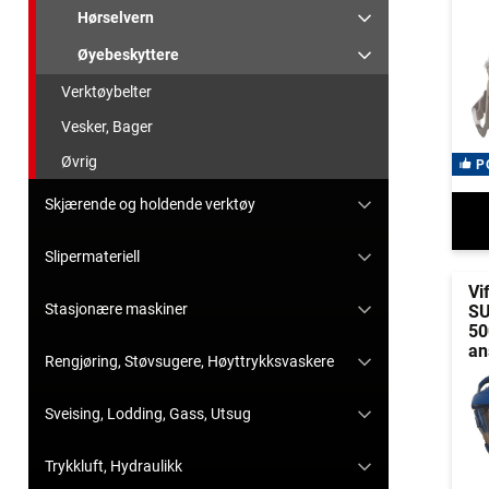
Hørselvern
Øyebeskyttere
Verktøybelter
Vesker, Bager
Øvrig
P
Skjærende og holdende verktøy
Slipermateriell
Vi
Stasjonære maskiner
S
50
an
Rengjøring, Støvsugere, Høyttrykksvaskere
Sveising, Lodding, Gass, Utsug
Trykkluft, Hydraulikk