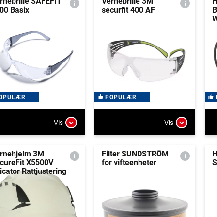
rnebrille SAFEFIT
Vernebrille 3M
H
00 Basix
securfit 400 AF
B
W
OPULÆR
POPULÆR
Vis
Vis
rnehjelm 3M
Filter SUNDSTRÖM
H
cureFit X5500V
for vifteenheter
S
icator Rattjustering