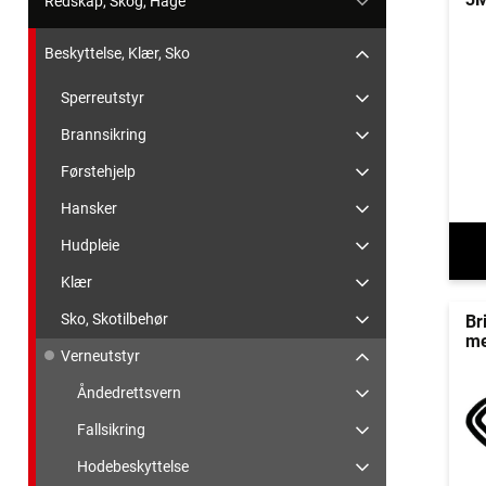
Redskap, Skog, Hage
Beskyttelse, Klær, Sko
Sperreutstyr
Brannsikring
Førstehjelp
Hansker
Hudpleie
Klær
Sko, Skotilbehør
Br
me
Verneutstyr
Åndedrettsvern
Fallsikring
Hodebeskyttelse