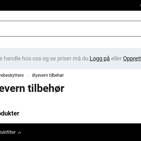
e handle hos oss og se priser må du
Logg på
eller
Oppret
ebeskyttere
Øyevern tilbehør
evern tilbehør
odukter
uktfilter