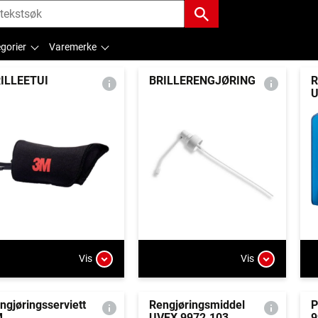
gorier
Varemerke
ILLEETUI
BRILLERENGJØRING
R
U
Vis
Vis
ngjøringsserviett
Rengjøringsmiddel
P
M
UVEX 9972.103
9