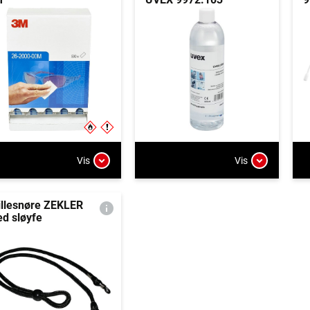
Vis
Vis
illesnøre ZEKLER
d sløyfe