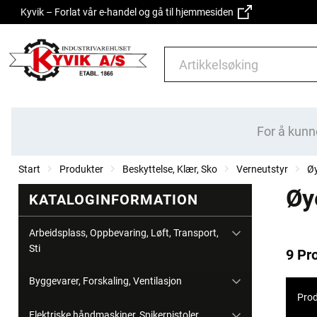
Kyvik – Forlat vår e-handel og gå til hjemmesiden
For å kunn
Start
Produkter
Beskyttelse, Klær, Sko
Verneutstyr
Øy
Øy
KATALOGINFORMATION
Arbeidsplass, Oppbevaring, Løft, Transport,
Sti
9 Pr
Byggevarer, Forskaling, Ventilasjon
Prod
Elektriske håndmaskiner, Spikerpistoler,