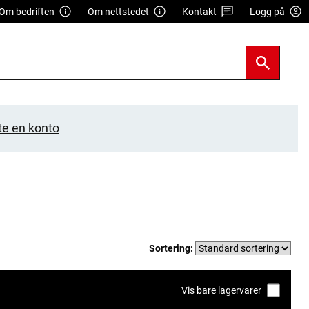
Om bedriften
Om nettstedet
Kontakt
Logg på
te en konto
Sortering:
Vis bare lagervarer