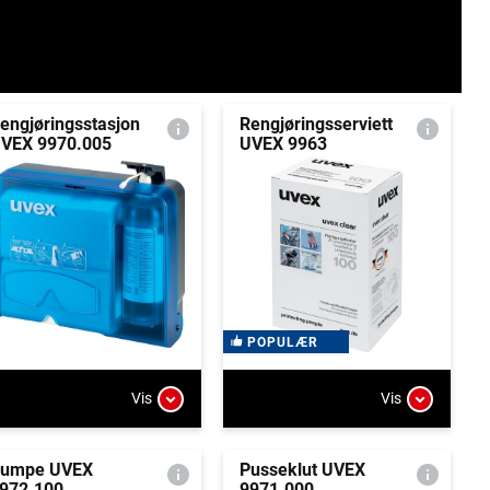
engjøringsstasjon
Rengjøringsserviett
VEX 9970.005
UVEX 9963
POPULÆR
Vis
Vis
umpe UVEX
Pusseklut UVEX
972.100
9971.000