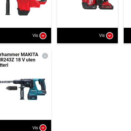
Vis
Vis
rhammer MAKITA
R243Z 18 V uten
tteri
Vis