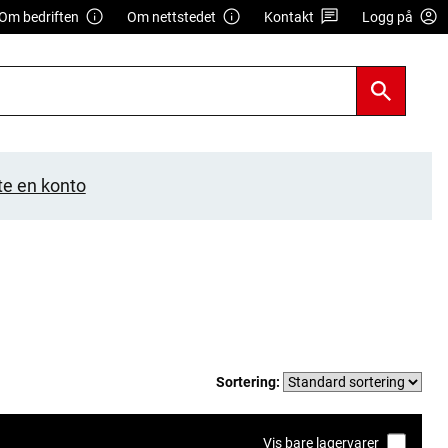
Om bedriften
Om nettstedet
Kontakt
Logg på
te en konto
Sortering:
Vis bare lagervarer