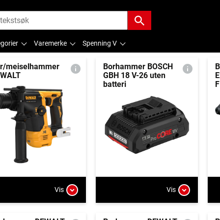
gorier
Varemerke
Spenning V
r/meiselhammer
Borhammer BOSCH
B
EWALT
GBH 18 V-26 uten
E
batteri
F
Vis
Vis