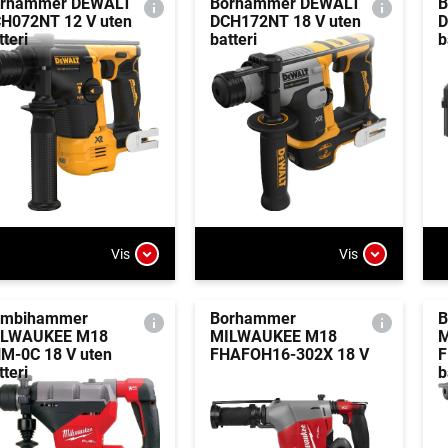
rhammer DEWALT
Borhammer DEWALT
B
H072NT 12 V uten
DCH172NT 18 V uten
D
tteri
batteri
b
Vis
Vis
ombihammer
Borhammer
B
ILWAUKEE M18
MILWAUKEE M18
M
M-0C 18 V uten
FHAFOH16-302X 18 V
F
tteri
b