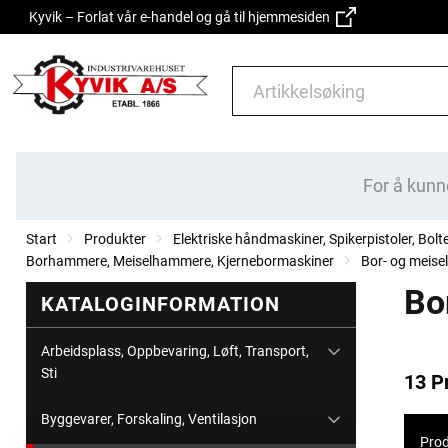
Kyvik – Forlat vår e-handel og gå til hjemmesiden
For å kunn
Start
Produkter
Elektriske håndmaskiner, Spikerpistoler, Bolt
Borhammere, Meiselhammere, Kjernebormaskiner
Bor- og meis
Bo
KATALOGINFORMATION
Arbeidsplass, Oppbevaring, Løft, Transport,
Sti
13 P
Byggevarer, Forskaling, Ventilasjon
Prod