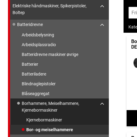
Elektriske håndmaskiner, Spikerpistoler,
Boltep
Batteridrevne
Kate
Arbeidsbelysning
Bo
Arbeidsplassradio
D
Batteridrevne maskiner øvrige
Batterier
Batteriladere
Blindnaglepistoler
Blåseaggregat
Borhammere, Meiselhammere,
Kjernebormaskiner
Kjernebormaskiner
Bor- og meiselhammere