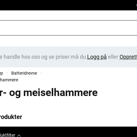
e handle hos oss og se priser må du
Logg på
eller
Oppret
ep
Batteridrevne
elhammere
r- og meiselhammere
rodukter
uktfilter