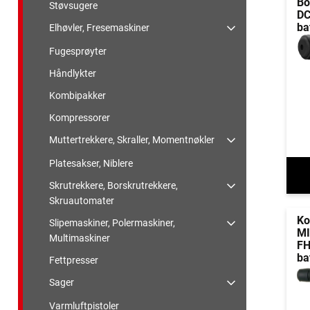
Bo
Støvsugere
DC
ba
Elhøvler, Fresemaskiner
Fugesprøyter
Håndlykter
Kombipakker
Kompressorer
Muttertrekkere, Skraller, Momentnøkler
Platesakser, Niblere
Skrutrekkere, Borskrutrekkere,
Skruautomater
K
Slipemaskiner, Polermaskiner,
M
Multimaskiner
FH
ba
Fettpresser
Sager
Varmluftpistoler