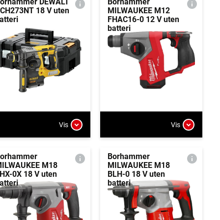
orhammer DEWALT
Borhammer
CH273NT 18 V uten
MILWAUKEE M12
atteri
FHAC16-0 12 V uten
batteri
Vis
Vis
orhammer
Borhammer
ILWAUKEE M18
MILWAUKEE M18
HX-0X 18 V uten
BLH-0 18 V uten
atteri
batteri