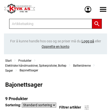
Meny
For å kunne handle hos oss og se priser må du
Logg på
eller
Opprette en konto
Start
Produkter
Elektriske håndmaskiner, Spikerpistoler, Boltep
Batteridrevne
Bajonettsager
Sager
Bajonettsager
9 Produkter
Sortering:
Filtrer artikler