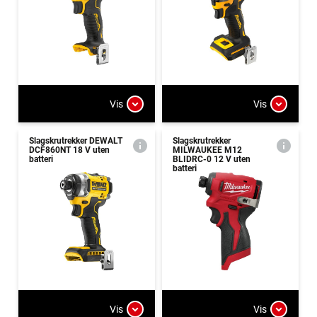
Vis
Vis
Slagskrutrekker DEWALT
Slagskrutrekker
DCF860NT 18 V uten
MILWAUKEE M12
batteri
BLIDRC-0 12 V uten
batteri
Vis
Vis