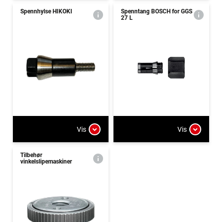
Spennhylse HIKOKI
Spenntang BOSCH for GGS
27 L
Vis
Vis
Tilbehør
vinkelslipemaskiner