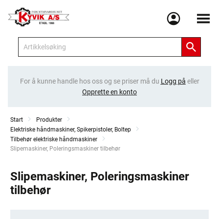
Meny
For å kunne handle hos oss og se priser må du
Logg på
eller
Opprette en konto
Start
Produkter
Elektriske håndmaskiner, Spikerpistoler, Boltep
Tilbehør elektriske håndmaskiner
Current:
Slipemaskiner, Poleringsmaskiner tilbehør
Slipemaskiner, Poleringsmaskiner
tilbehør
Kategorier