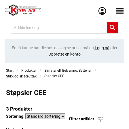
Meny
For å kunne handle hos oss og se priser må du
Logg på
eller
Opprette en konto
Start
Produkter
Elmateriell, Belysning, Batterier
Støpsler CEE
Stikk og skjøteuttak
Støpsler CEE
3 Produkter
Sortering:
Filtrer artikler