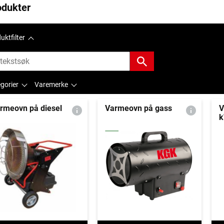
odukter
uktfilter
gorier
Varemerke
rmeovn på diesel
Varmeovn på gass
V