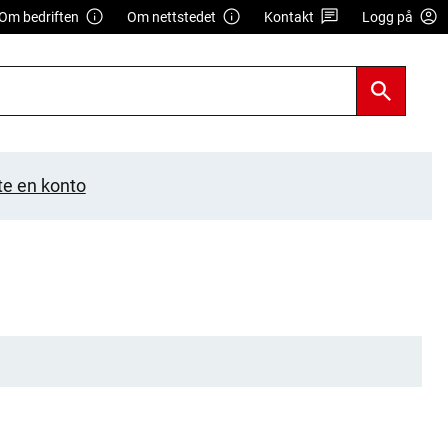
Om bedriften
Om nettstedet
Kontakt
Logg på
te en konto