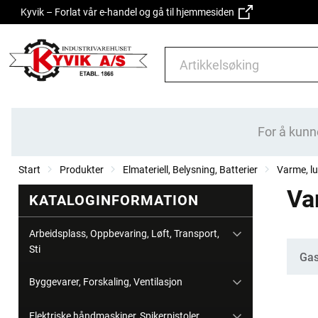
Kyvik – Forlat vår e-handel og gå til hjemmesiden
For å kunn
Start
Produkter
Elmateriell, Belysning, Batterier
Varme, lu
Va
KATALOGINFORMATION
Arbeidsplass, Oppbevaring, Løft, Transport,
Sti
Kate
Gas
Byggevarer, Forskaling, Ventilasjon
Elektriske håndmaskiner, Spikerpistoler,