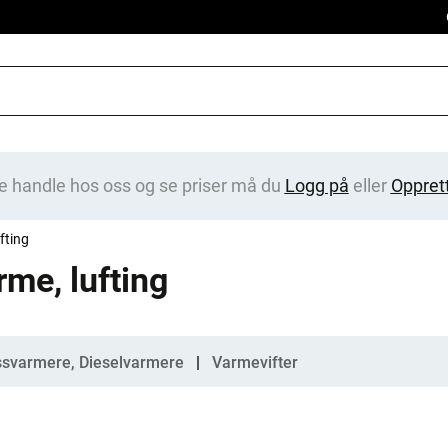
e handle hos oss og se priser må du
Logg på
eller
Oppret
fting
rme, lufting
gorier
svarmere, Dieselvarmere
Varmevifter