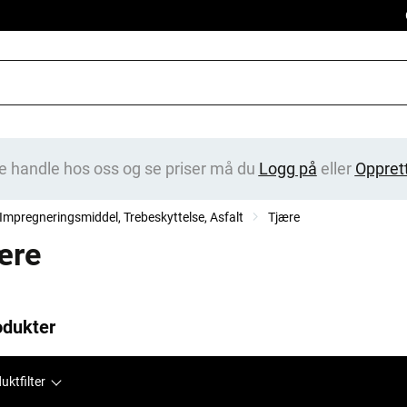
e handle hos oss og se priser må du
Logg på
eller
Oppret
Impregneringsmiddel, Trebeskyttelse, Asfalt
Tjære
ære
odukter
uktfilter