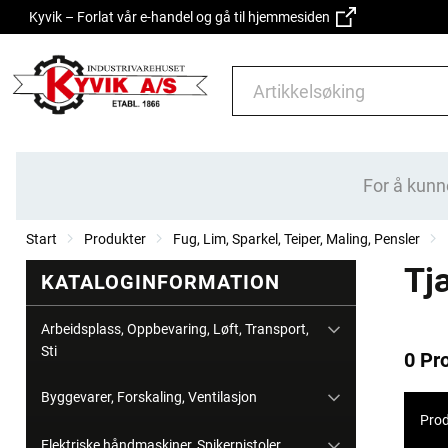
Kyvik – Forlat vår e-handel og gå til hjemmesiden
For å kunn
Start
Produkter
Fug, Lim, Sparkel, Teiper, Maling, Pensler
Tj
KATALOGINFORMATION
Arbeidsplass, Oppbevaring, Løft, Transport,
Sti
0 Pr
Byggevarer, Forskaling, Ventilasjon
Prod
Elektriske håndmaskiner, Spikerpistoler,