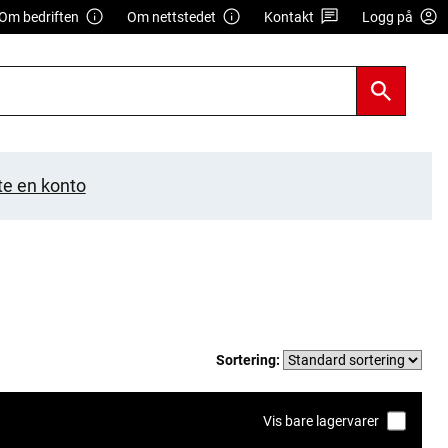
Om bedriften
Om nettstedet
Kontakt
Logg på
te en konto
Sortering:
Vis bare lagervarer