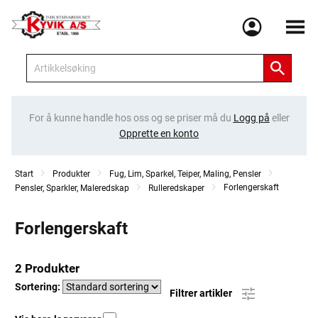
Meny
For å kunne handle hos oss og se priser må du
Logg på
eller
Opprette en konto
Start
Produkter
Fug, Lim, Sparkel, Teiper, Maling, Pensler
Forlengerskaft
Pensler, Sparkler, Maleredskap
Rulleredskaper
Forlengerskaft
2 Produkter
Sortering:
Filtrer artikler