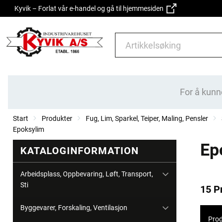
Kyvik – Forlat vår e-handel og gå til hjemmesiden
For å kunn
Start
Produkter
Fug, Lim, Sparkel, Teiper, Maling, Pensler
Epoksylim
Ep
KATALOGINFORMATION
Arbeidsplass, Oppbevaring, Løft, Transport,
Sti
15 P
Byggevarer, Forskaling, Ventilasjon
Prod