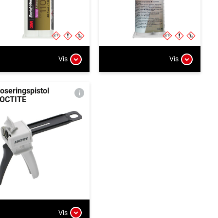
Vis
Vis
oseringspistol
OCTITE
Vis