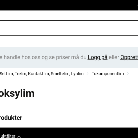
e handle hos oss og se priser må du
Logg på
eller
Oppret
Settlim, Trelim, Kontaktlim, Smeltelim, Lynlim
Tokomponentlim
oksylim
rodukter
uktfilter