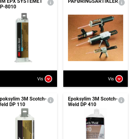
IM EPX SYSTEMET
PÅFØRINGSARTIKLER
P-8010
Vis
Vis
poksylim 3M Scotch-
Epoksylim 3M Scotch-
eld DP 110
Weld DP 410