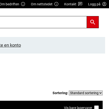
Om bedriften
Om nettstedet
Kontakt
Logg på
te en konto
Sortering:
Vis bare lagervarer