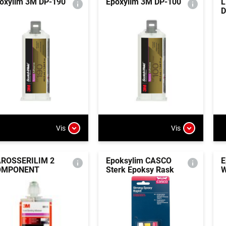
oxylim 3M DP-190
Epoxylim 3M DP-100
L
D
Vis
Vis
ROSSERILIM 2
Epoksylim CASCO
E
OMPONENT
Sterk Epoksy Rask
W