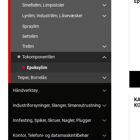
Ep
Smeltelim, Limpistoler
Lynlim, Industrilim, Låsevæsker
Spraylim
Settelim
Trelim
Tokomponentlim
Epoksylim
Teiper, Borrelås
Håndverktøy
KA
K
Industriforsyninger, Slanger, Smøreutrustning
Innfesting, Spiker, Skruer, Nagler, Plugger
Kontor, Telefoni- og datamaskintilbehør