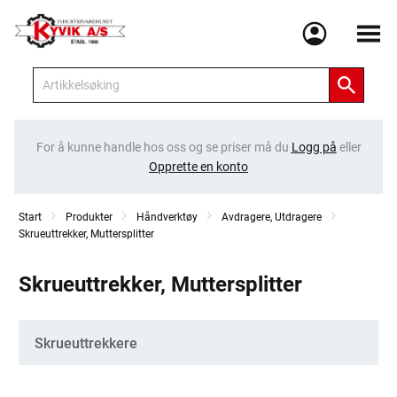
Meny
For å kunne handle hos oss og se priser må du
Logg på
eller
Opprette en konto
Start
Produkter
Håndverktøy
Avdragere, Utdragere
Skrueuttrekker, Muttersplitter
Skrueuttrekker, Muttersplitter
Kategorier
Skrueuttrekkere