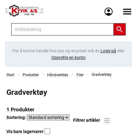
Meny
For å kunne handle hos oss og se priser må du
Logg på
eller
Opprette en konto
Gradverktøy
Start
Produkter
Håndverktøy
Filer
Gradverktøy
1 Produkter
Sortering:
Filtrer artikler
Vis bare lagervarer