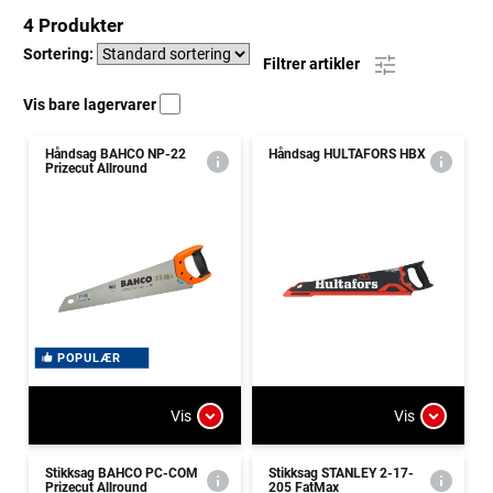
4 Produkter
Sortering:
Filtrer artikler
Vis bare lagervarer
Håndsag BAHCO NP-22
Håndsag HULTAFORS HBX
Prizecut Allround
POPULÆR
Vis
Vis
Stikksag BAHCO PC-COM
Stikksag STANLEY 2-17-
Prizecut Allround
205 FatMax