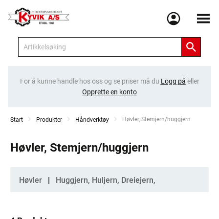
Meny
For å kunne handle hos oss og se priser må du
Logg på
eller
Opprette en konto
Current:
Høvler, Stemjern/huggjern
Start
Produkter
Håndverktøy
Høvler, Stemjern/huggjern
Kategorier
Høvler
Huggjern, Huljern, Dreiejern,