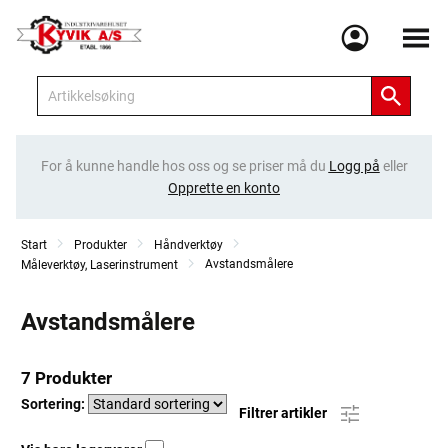
Meny
For å kunne handle hos oss og se priser må du
Logg på
eller
Opprette en konto
Start
Produkter
Håndverktøy
Avstandsmålere
Måleverktøy, Laserinstrument
Avstandsmålere
7 Produkter
Sortering:
Filtrer artikler