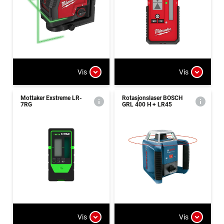
Vis
Vis
Mottaker Exstreme LR-
Rotasjonslaser BOSCH
7RG
GRL 400 H + LR45
Vis
Vis