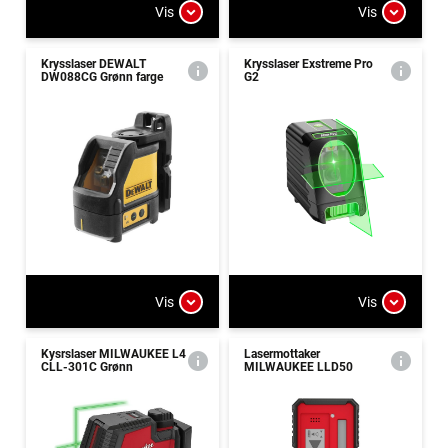
Vis
Vis
Krysslaser DEWALT
Krysslaser Exstreme Pro
DW088CG Grønn farge
G2
Vis
Vis
Kysrslaser MILWAUKEE L4
Lasermottaker
CLL-301C Grønn
MILWAUKEE LLD50