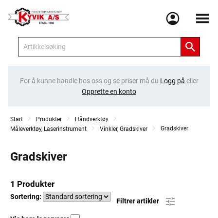
Meny
For å kunne handle hos oss og se priser må du
Logg på
eller
Opprette en konto
Start
Produkter
Håndverktøy
Gradskiver
Måleverktøy, Laserinstrument
Vinkler, Gradskiver
Gradskiver
1 Produkter
Sortering:
Filtrer artikler