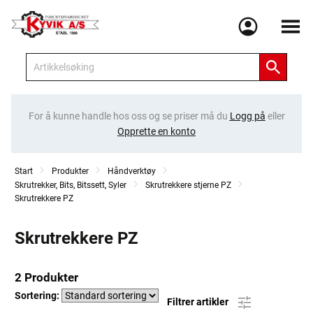
Meny
For å kunne handle hos oss og se priser må du
Logg på
eller
Opprette en konto
Start
Produkter
Håndverktøy
Skrutrekker, Bits, Bitssett, Syler
Skrutrekkere stjerne PZ
Skrutrekkere PZ
Skrutrekkere PZ
2 Produkter
Sortering:
Filtrer artikler