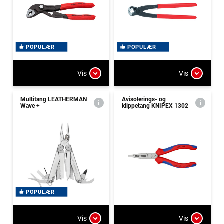
POPULÆR
POPULÆR
Vis
Vis
Multitang LEATHERMAN
Avisolerings- og
Wave +
klippetang KNIPEX 1302
POPULÆR
Vis
Vis