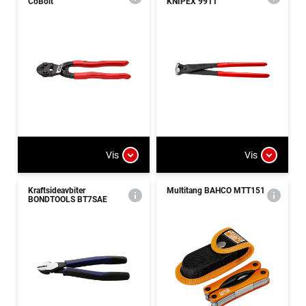
CoBolt
KNIPEX 9911
Vis
Vis
Kraftsideavbiter
Multitang BAHCO MTT151
BONDTOOLS BT7SAE