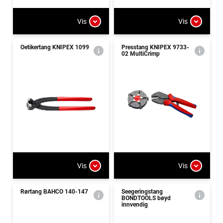
Vis
Vis
Oetikertang KNIPEX 1099
Presstang KNIPEX 9733-
02 MultiCrimp
Vis
Vis
Rørtang BAHCO 140-147
Seegeringstang
BONDTOOLS bøyd
innvendig