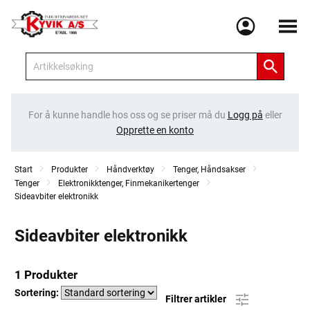
Meny
For å kunne handle hos oss og se priser må du
Logg på
eller
Opprette en konto
Start
Produkter
Håndverktøy
Tenger, Håndsakser
Tenger
Elektronikktenger, Finmekanikertenger
Sideavbiter elektronikk
Sideavbiter elektronikk
1 Produkter
Sortering:
Filtrer artikler