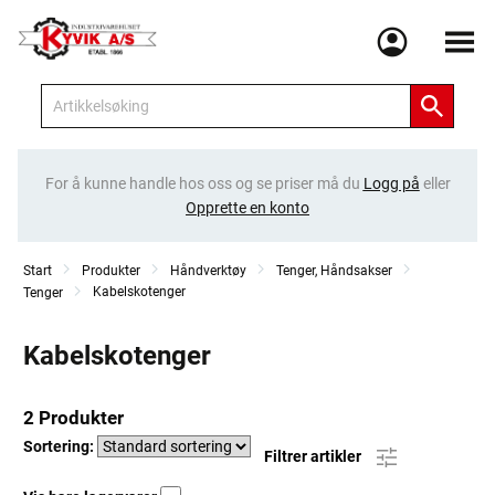
Meny
For å kunne handle hos oss og se priser må du
Logg på
eller
Opprette en konto
Start
Produkter
Håndverktøy
Tenger, Håndsakser
Kabelskotenger
Tenger
Kabelskotenger
2 Produkter
Sortering:
Filtrer artikler