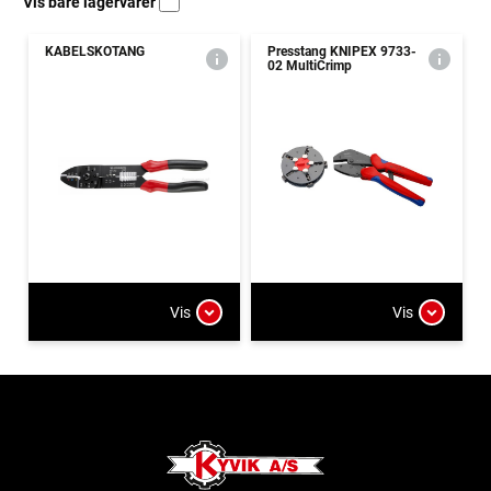
Vis bare lagervarer
KABELSKOTANG
Presstang KNIPEX 9733-
02 MultiCrimp
Vis
Vis