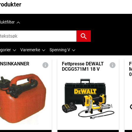
rodukter
uktfilter
gorier
Varemerke
Spenning V
ENSINKANNER
Fettpresse DEWALT
F
DCGG571M1 18 V
M
0