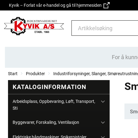
Kyvik – Forlat vår e-handel og gå til hjemmesiden
For å kunn
Start
Produkter
Industriforsyninger, Slanger, Smøreutrustnin
Sm
KATALOGINFORMATION
Arbeidsplass, Oppbevaring, Løft, Transport,
Sti
Kate
Smø
Byggevarer, Forskaling, Ventilasjon
Elektriske håndmaskiner, Spikerpistoler,