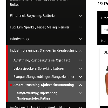
19 P
Boltep
Elmateriell, Belysning, Batterier
Prod
Fug, Lim, Sparkel, Teiper, Maling, Pensler
Håndverktøy
Kate
Industriforsyninger, Slanger, Smøreutrustning
B
Avfettning, Rustbeskyttelse, Oljer, Fett
Lekkasjesøkere, Sprekkindikatorer
Slangar, Slangekoblinger, Slangeklemmer
Smøreutrustning, Kjøleveskeutrustning
Smøreverktøy, Oljekanner,
Smørepistoler, Fatkra
Innfesting, Spiker, Skruer, Nagler, Plugger