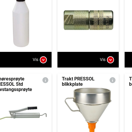
Vis
Vis
øresprøyte
Trakt PRESSOL
T
ESSOL Std
blikkplate
b
vstangssprøyte