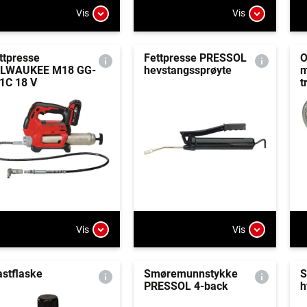
Vis
Vis
ttpresse
Fettpresse PRESSOL
O
LWAUKEE M18 GG-
hevstangssprøyte
m
1C 18 V
t
Vis
Vis
astflaske
Smøremunnstykke
S
PRESSOL 4-back
h