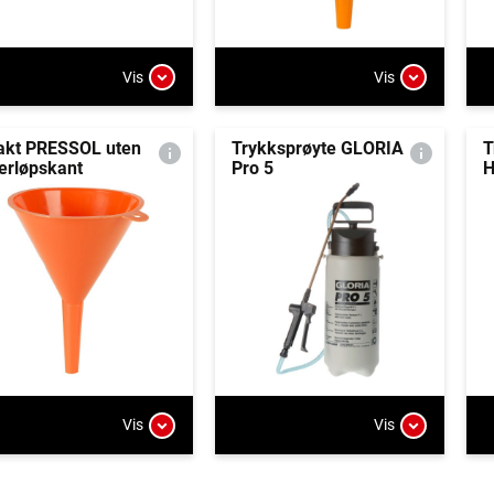
Vis
Vis
akt PRESSOL uten
Trykksprøyte GLORIA
T
erløpskant
Pro 5
H
Vis
Vis