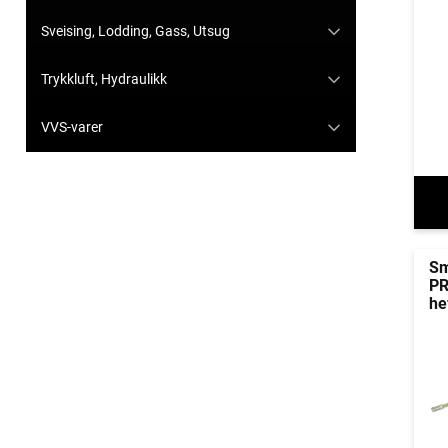
Sveising, Lodding, Gass, Utsug
Trykkluft, Hydraulikk
VVS-varer
Sm
PR
he