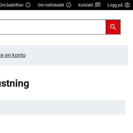
Om bedriften
Om nettstedet
Kontakt
Logg på
te en konto
ustning