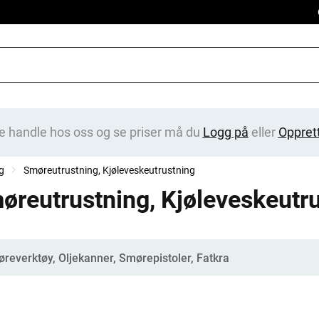
e handle hos oss og se priser må du
Logg på
eller
Oppret
g
Smøreutrustning, Kjøleveskeutrustning
øreutrustning, Kjøleveskeutr
gorier
reverktøy, Oljekanner, Smørepistoler, Fatkra