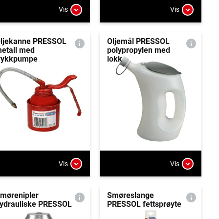
Vis
Vis
ljekanne PRESSOL
Oljemål PRESSOL
etall med
polypropylen med
rykkpumpe
lokk
Vis
Vis
mørenipler
Smøreslange
ydrauliske PRESSOL
PRESSOL fettsprøyte