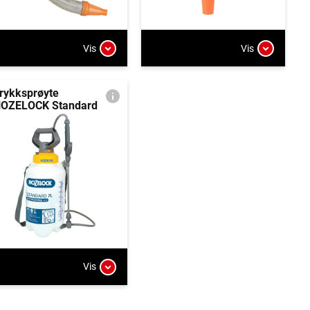
Vis
Vis
rykksprøyte
OZELOCK Standard
Vis