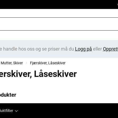
e handle hos oss og se priser må du
Logg på
eller
Oppret
Mutter, Skiver
Fjærskiver, Låseskiver
ærskiver, Låseskiver
odukter
uktfilter