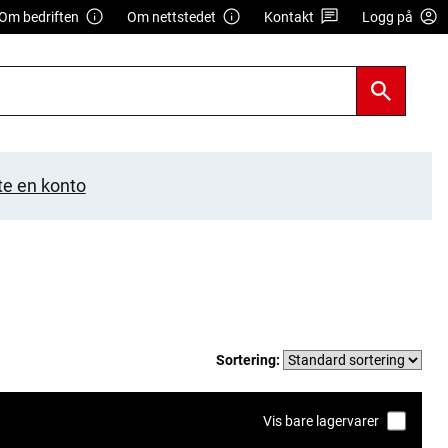
Om bedriften
Om nettstedet
Kontakt
Logg på
te en konto
Sortering:
Vis bare lagervarer