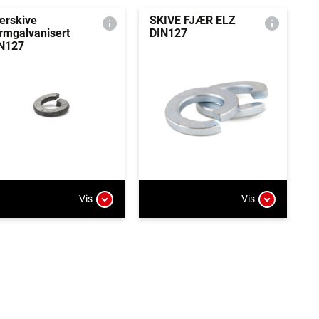
ærskive
SKIVE FJÆR ELZ
rmgalvanisert
DIN127
N127
Vis
Vis