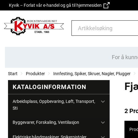
Kyvik – Forlat vår e-handel og gå til hjemmesiden
For å kunn
Start
Produkter
Innfesting, Spiker, Skruer, Nagler, Plugger
Fj
KATALOGINFORMATION
Arbeidsplass, Oppbevaring, Løft, Transport,
Sti
2 Pr
Byggevarer, Forskaling, Ventilasjon
Prod
Elektriske håndmaskiner, Spikerpistoler,