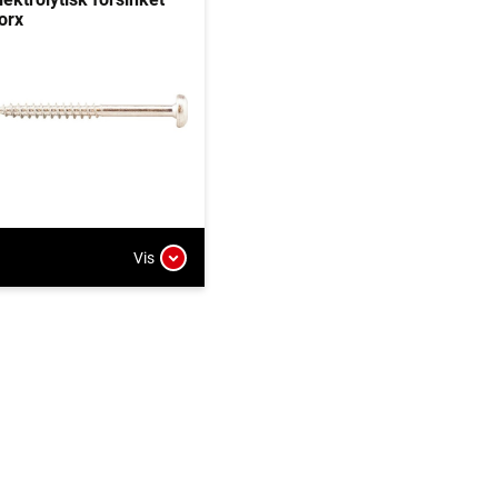
orx
Vis