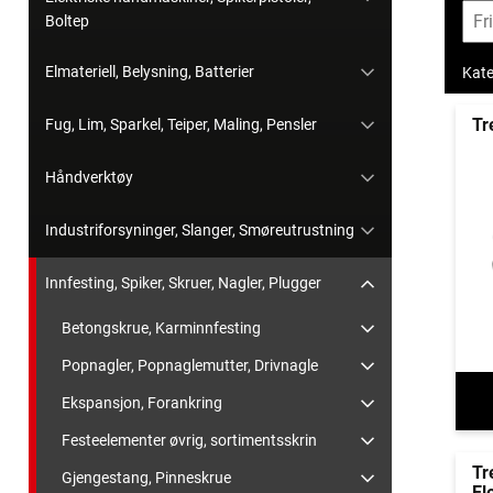
Boltep
Elmateriell, Belysning, Batterier
Kate
Tr
Fug, Lim, Sparkel, Teiper, Maling, Pensler
Håndverktøy
Industriforsyninger, Slanger, Smøreutrustning
Innfesting, Spiker, Skruer, Nagler, Plugger
Betongskrue, Karminnfesting
Popnagler, Popnaglemutter, Drivnagle
Ekspansjon, Forankring
Festeelementer øvrig, sortimentsskrin
Tr
Gjengestang, Pinneskrue
El