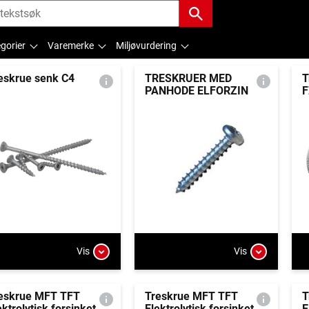
gorier
Varemerke
Miljøvurdering
eskrue senk C4
TRESKRUER MED
T
PANHODE ELFORZIN
F
Vis
Vis
eskrue MFT TFT
Treskrue MFT TFT
T
ektrolytisk forsinket
Elektrolytisk forsinket
E