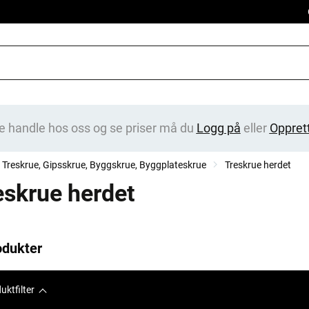
e handle hos oss og se priser må du
Logg på
eller
Oppret
Treskrue, Gipsskrue, Byggskrue, Byggplateskrue
Treskrue herdet
eskrue herdet
odukter
uktfilter