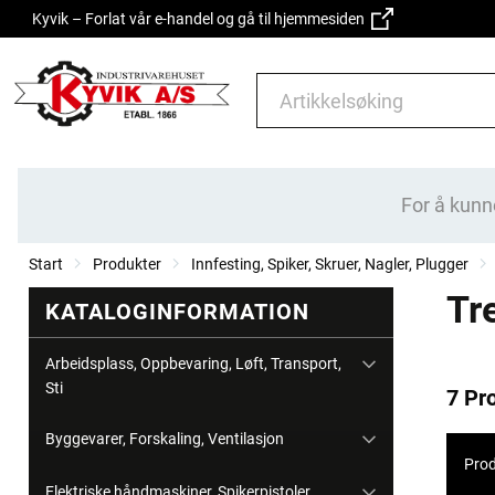
Kyvik – Forlat vår e-handel og gå til hjemmesiden
For å kunn
Start
Produkter
Innfesting, Spiker, Skruer, Nagler, Plugger
Tr
KATALOGINFORMATION
Arbeidsplass, Oppbevaring, Løft, Transport,
Sti
7 Pr
Byggevarer, Forskaling, Ventilasjon
Prod
Elektriske håndmaskiner, Spikerpistoler,