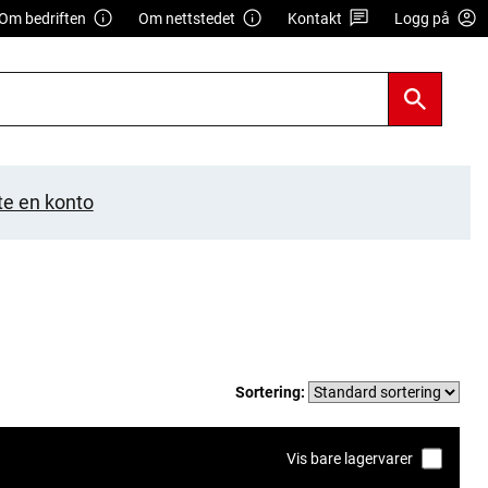
Om bedriften
Om nettstedet
Kontakt
Logg på
te en konto
Sortering:
Vis bare lagervarer