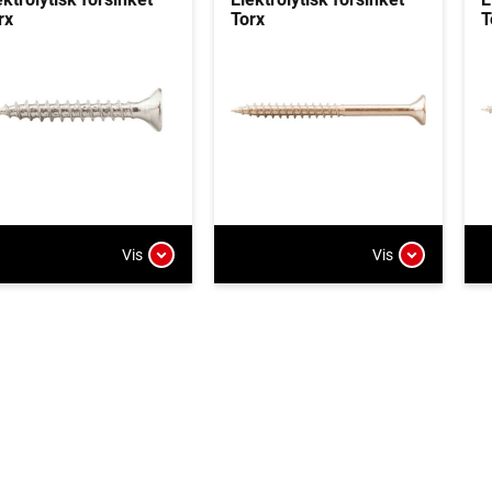
rx
Torx
T
Vis
Vis